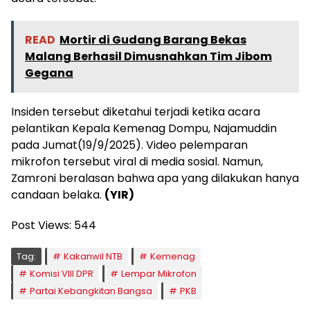
READ
Mortir di Gudang Barang Bekas
Malang Berhasil Dimusnahkan Tim Jibom
Gegana
Insiden tersebut diketahui terjadi ketika acara
pelantikan Kepala Kemenag Dompu, Najamuddin
pada Jumat(19/9/2025). Video pelemparan
mikrofon tersebut viral di media sosial. Namun,
Zamroni beralasan bahwa apa yang dilakukan hanya
candaan belaka.
(YIR)
Post Views:
544
Tag:
Kakanwil NTB
Kemenag
Komisi VIII DPR
Lempar Mikrofon
Partai Kebangkitan Bangsa
PKB