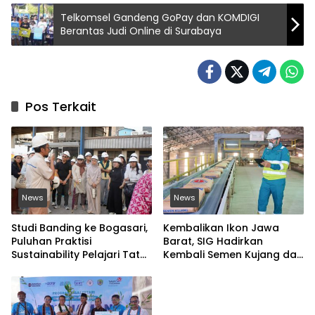
Telkomsel Gandeng GoPay dan KOMDIGI
Berantas Judi Online di Surabaya
Pos Terkait
News
News
Studi Banding ke Bogasari,
Kembalikan Ikon Jawa
Puluhan Praktisi
Barat, SIG Hadirkan
Sustainability Pelajari Tata
Kembali Semen Kujang dan
Kelola Industri
Gandeng PERSIB Bandung
Berkelanjutan