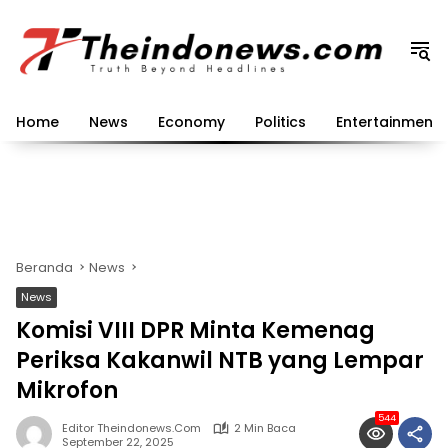
Langsung
ke
konten
Home
News
Economy
Politics
Entertainment
Beranda
News
News
Komisi VIII DPR Minta Kemenag
Periksa Kakanwil NTB yang Lempar
Mikrofon
544
Editor Theindonews.com
2 Min Baca
September 22, 2025