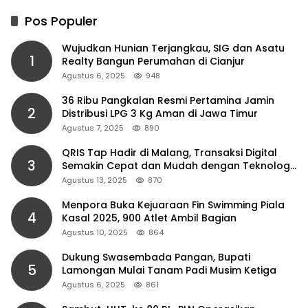
Pos Populer
Wujudkan Hunian Terjangkau, SIG dan Asatu
1
Realty Bangun Perumahan di Cianjur
Agustus 6, 2025
948
36 Ribu Pangkalan Resmi Pertamina Jamin
2
Distribusi LPG 3 Kg Aman di Jawa Timur
Agustus 7, 2025
890
QRIS Tap Hadir di Malang, Transaksi Digital
3
Semakin Cepat dan Mudah dengan Teknologi
NFC
Agustus 13, 2025
870
Menpora Buka Kejuaraan Fin Swimming Piala
4
Kasal 2025, 900 Atlet Ambil Bagian
Agustus 10, 2025
864
Dukung Swasembada Pangan, Bupati
5
Lamongan Mulai Tanam Padi Musim Ketiga
Agustus 6, 2025
861