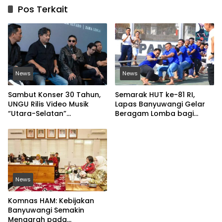
Pos Terkait
News
News
Sambut Konser 30 Tahun,
Semarak HUT ke-81 RI,
UNGU Rilis Video Musik
Lapas Banyuwangi Gelar
“Utara-Selatan”
Beragam Lomba bagi
Disutradarai Pasha
Warga Binaan
News
Komnas HAM: Kebijakan
Banyuwangi Semakin
Mengarah pada