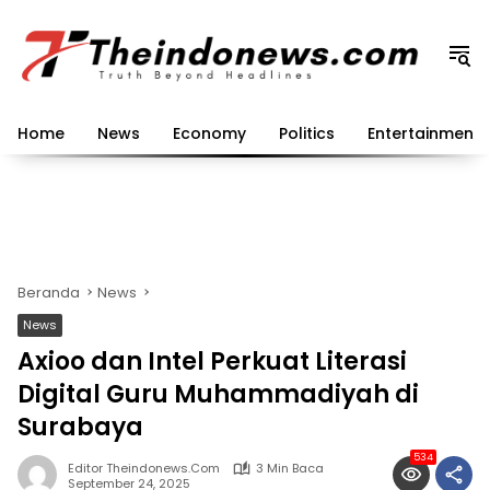
Langsung
ke
konten
Home
News
Economy
Politics
Entertainment
Beranda
News
News
Axioo dan Intel Perkuat Literasi
Digital Guru Muhammadiyah di
Surabaya
534
Editor Theindonews.com
3 Min Baca
September 24, 2025