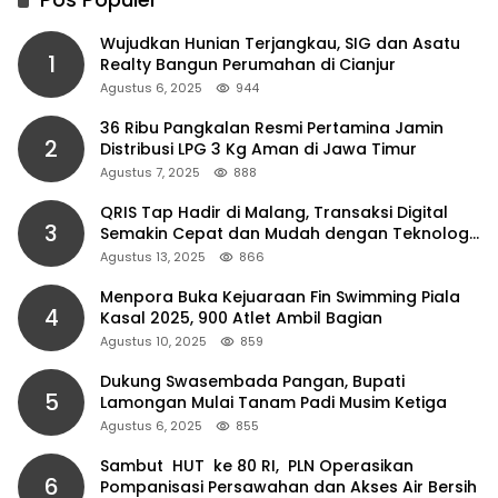
Wujudkan Hunian Terjangkau, SIG dan Asatu
1
Realty Bangun Perumahan di Cianjur
Agustus 6, 2025
944
36 Ribu Pangkalan Resmi Pertamina Jamin
2
Distribusi LPG 3 Kg Aman di Jawa Timur
Agustus 7, 2025
888
QRIS Tap Hadir di Malang, Transaksi Digital
3
Semakin Cepat dan Mudah dengan Teknologi
NFC
Agustus 13, 2025
866
Menpora Buka Kejuaraan Fin Swimming Piala
4
Kasal 2025, 900 Atlet Ambil Bagian
Agustus 10, 2025
859
Dukung Swasembada Pangan, Bupati
5
Lamongan Mulai Tanam Padi Musim Ketiga
Agustus 6, 2025
855
Sambut HUT ke 80 RI, PLN Operasikan
6
Pompanisasi Persawahan dan Akses Air Bersih