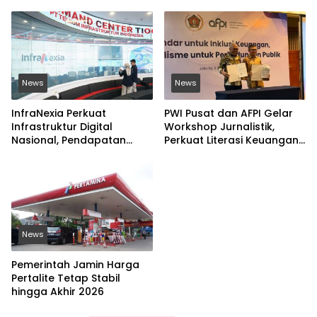
News
News
InfraNexia Perkuat
PWI Pusat dan AFPI Gelar
Infrastruktur Digital
Workshop Jurnalistik,
Nasional, Pendapatan
Perkuat Literasi Keuangan
Eksternal Melonjak 31
Digital dan Lawan Pinjol
Persen
Ilegal
News
Pemerintah Jamin Harga
Pertalite Tetap Stabil
hingga Akhir 2026