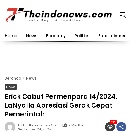
Langsung
ke
konten
Home
News
Economy
Politics
Entertainment
Beranda
News
News
Erick Cabut Permenpora 14/2024,
LaNyalla Apresiasi Gerak Cepat
Pemerintah
435
Editor Theindonews.com
2 Min Baca
September 24, 2025