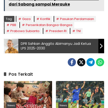
dari Sabang sampai Merauke
Tag:
Gaza
Konflik
Pasukan Perdamaian
PBB
Perserikatan Bangsa-Bangsa
Prabowo Subianto
Presiden RI
TNI
DPR Sahkan Anggito Abimanyu Jadi Ketua
LPS 2025-2030
Pos Terkait
News
News