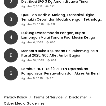
2
Distribusi LPG 3 Kg Aman di Jawa Timur
Agustus 7, 2025
892
QRIS Tap Hadir di Malang, Transaksi Digital
3
Semakin Cepat dan Mudah dengan Teknologi
NFC
Agustus 13, 2025
871
Dukung Swasembada Pangan, Bupati
4
Lamongan Mulai Tanam Padi Musim Ketiga
Agustus 6, 2025
868
Menpora Buka Kejuaraan Fin Swimming Piala
5
Kasal 2025, 900 Atlet Ambil Bagian
Agustus 10, 2025
867
Sambut HUT ke 80 RI, PLN Operasikan
6
Pompanisasi Persawahan dan Akses Air Bersih
Agustus 5, 2025
861
Privacy Policy
Terms of Service
Disclaimer
Cyber Media Guidelines