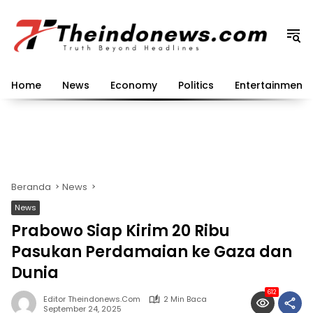
Langsung
ke
konten
Home
News
Economy
Politics
Entertainment
Beranda
News
News
Prabowo Siap Kirim 20 Ribu
Pasukan Perdamaian ke Gaza dan
Dunia
612
Editor Theindonews.com
2 Min Baca
September 24, 2025