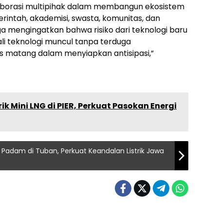
borasi multipihak dalam membangun ekosistem
rintah, akademisi, swasta, komunitas, dan
uga mengingatkan bahwa risiko dari teknologi baru
gkali teknologi muncul tanpa terduga
us matang dalam menyiapkan antisipasi,”
 Mini LNG di PIER, Perkuat Pasokan Energi
Padam di Tuban, Perkuat Keandalan Listrik Jawa
News