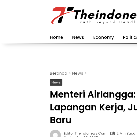
Langsung
ke
konten
Home
News
Economy
Politic
Beranda
News
News
Menteri Airlangga:
Lapangan Kerja, J
Baru
Editor Theindonews.com
2 Min Baca