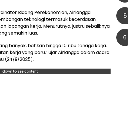
dinator Bidang Perekonomian, Airlangga
5
embangan teknologi termasuk kecerdasan
gkan lapangan kerja. Menurutnya, justru sebaliknya,
ang semakin luas.
6
ng banyak, bahkan hingga 10 ribu tenaga kerja.
n kerja yang baru,” ujar Airlangga dalam acara
bu (24/9/2025).
ll down to see content