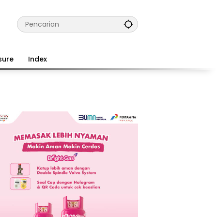
sure
Index