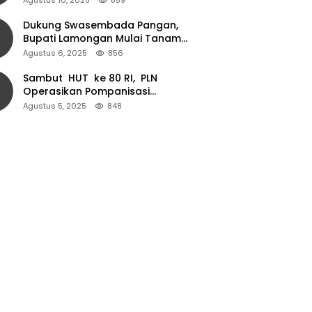
Dukung Swasembada Pangan,
Bupati Lamongan Mulai Tanam
Padi Musim Ketiga
Agustus 6, 2025
856
Sambut HUT ke 80 RI, PLN
Operasikan Pompanisasi
Persawahan dan Akses Air Bersih
Agustus 5, 2025
848