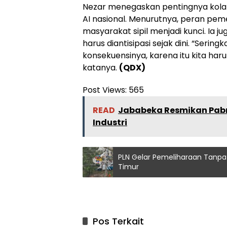
Nezar menegaskan pentingnya kola
AI nasional. Menurutnya, peran peme
masyarakat sipil menjadi kunci. Ia j
harus diantisipasi sejak dini. “Serin
konsekuensinya, karena itu kita har
katanya.
(QDX)
Post Views:
565
READ
Jababeka Resmikan Pabrik
Industri
PLN Gelar Pemeliharaan Tanpa 
Timur
Pos Terkait