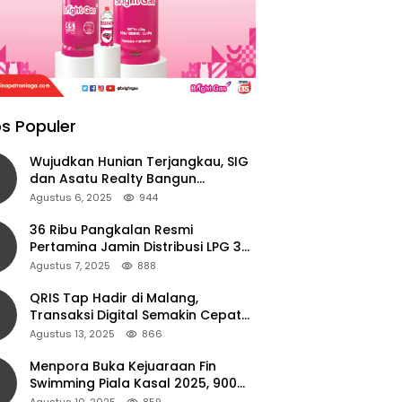
s Populer
Wujudkan Hunian Terjangkau, SIG
dan Asatu Realty Bangun
Perumahan di Cianjur
Agustus 6, 2025
944
36 Ribu Pangkalan Resmi
Pertamina Jamin Distribusi LPG 3
Kg Aman di Jawa Timur
Agustus 7, 2025
888
QRIS Tap Hadir di Malang,
Transaksi Digital Semakin Cepat
dan Mudah dengan Teknologi NFC
Agustus 13, 2025
866
Menpora Buka Kejuaraan Fin
Swimming Piala Kasal 2025, 900
Atlet Ambil Bagian
Agustus 10, 2025
859