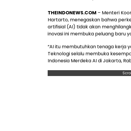
THEINDONEWS.COM
– Menteri Koor
Hartarto, menegaskan bahwa perk
artifisial (AI) tidak akan menghilan
inovasi ini membuka peluang baru y
“AI itu membutuhkan tenaga kerja ya
Teknologi selalu membuka kesempata
Indonesia Merdeka AI di Jakarta, Ra
Scro