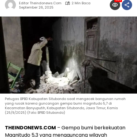
593
Editor Theindonews.com
2 Min Baca
September 26, 2025
Petugas BPBD Kabupaten Situbondo saat mengecek bangunan rumah
yang rusak karena guncangan gempa bumi magnitudo 5,7 di
Kecamatan Banyuputih, Kabupaten Situbondo, Jawa Timur, Kamis
(25/9/2025) (Foto: BPBD Situbondo)
THEINDONEWS.COM
– Gempa bumi berkekuatan
Magnitudo 5,3 yang mengguncang wilayah