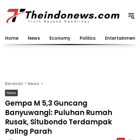
Langsung
ke
konten
Home
News
Economy
Politics
Entertainment
Beranda
News
News
Gempa M 5,3 Guncang
Banyuwangi: Puluhan Rumah
Rusak, Situbondo Terdampak
Paling Parah