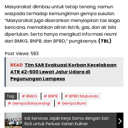
Masyarakat diimbau untuk tetap tenang, namun
waspada terhadap kemungkinan gempa susulan.
“Masyarakat juga disarankan menyiapkan tas siaga
bencana, mematikan aliran listrik, gas, dan air bila
diperlukan. Serta hanya mengikuti informasi resmi
dari BMKG, BNPB, dan BPBD,” pungkasnya.
(TBL)
Post Views:
593
READ
Tim SAR Evakuasi Korban Kecelakaan
ATR 42-500 Lewat Jalur Udara di
Pegunungan Lampeso
Tag:
BMKG
BNPB
BPBD Situbondo
Gempa Banyuwangi
Gempa Bumi
KAI Services Jajaki Kerja Sama dengan Sari
Roti untuk Perluas Varian Kuliner