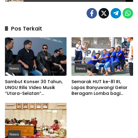
Pos Terkait
News
News
Sambut Konser 30 Tahun,
Semarak HUT ke-81 RI,
UNGU Rilis Video Musik
Lapas Banyuwangi Gelar
“Utara-Selatan”
Beragam Lomba bagi
Disutradarai Pasha
Warga Binaan
News