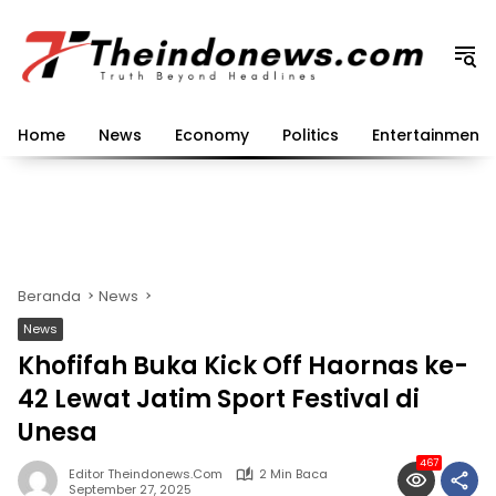
Langsung
ke
konten
Home
News
Economy
Politics
Entertainment
Beranda
News
News
Khofifah Buka Kick Off Haornas ke-
42 Lewat Jatim Sport Festival di
Unesa
467
Editor Theindonews.com
2 Min Baca
September 27, 2025