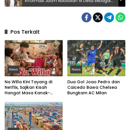
Informasi Jatim Nobatkan 15 Desa sebagai
‘Desa Terang’
Pos Terkait
News
News
Na Willa Kini Tayang di
Dua Gol Joao Pedro dan
Netflix, Sajikan Kisah
Caicedo Bawa Chelsea
Hangat Masa Kanak-
Bungkam AC Milan
kanak