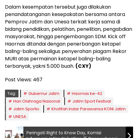
Dalam kesempatan tersebut juga dilakukan
penandatanganan kesepakatan bersama antara
Pemprov Jatim dan Unesa terkait kerja sama di
bidang pendidikan, pelatihan, penelitian, pengabdian
masyarakat, hingga pengembangan SDM. Kick off
Haornas ditandai dengan penerbangan ketapel
baling-baling sekaligus penyerahan piagam Rekor
MURI atas permainan ketapel baling-baling
terbanyak, yakni 5.000 buah.
(CXY)
Post Views:
467
Tag:
Gubernur Jatim
Haornas ke-42
Hari Olahraga Nasional
Jatim Sport Festival
Jatim Sportiv
Khofifah Indar Parawansa KONI Jatim
UNESA
Peringati Right to Know Day, Komisi