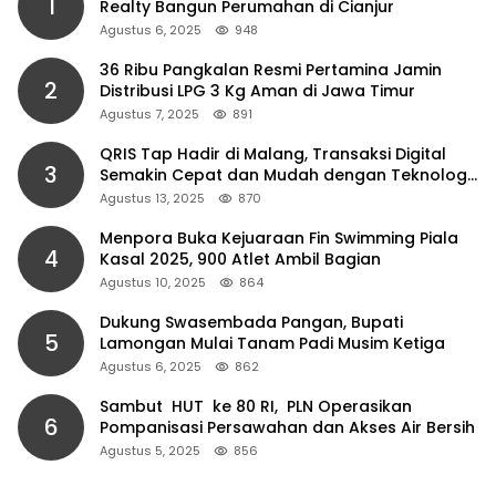
1
Realty Bangun Perumahan di Cianjur
Agustus 6, 2025
948
36 Ribu Pangkalan Resmi Pertamina Jamin
2
Distribusi LPG 3 Kg Aman di Jawa Timur
Agustus 7, 2025
891
QRIS Tap Hadir di Malang, Transaksi Digital
3
Semakin Cepat dan Mudah dengan Teknologi
NFC
Agustus 13, 2025
870
Menpora Buka Kejuaraan Fin Swimming Piala
4
Kasal 2025, 900 Atlet Ambil Bagian
Agustus 10, 2025
864
Dukung Swasembada Pangan, Bupati
5
Lamongan Mulai Tanam Padi Musim Ketiga
Agustus 6, 2025
862
Sambut HUT ke 80 RI, PLN Operasikan
6
Pompanisasi Persawahan dan Akses Air Bersih
Agustus 5, 2025
856