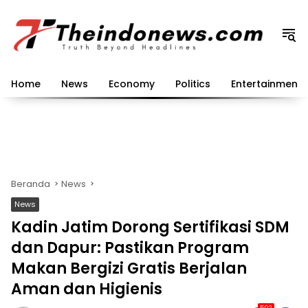
Langsung
ke
konten
Home
News
Economy
Politics
Entertainment
Beranda
News
News
Kadin Jatim Dorong Sertifikasi SDM
dan Dapur: Pastikan Program
Makan Bergizi Gratis Berjalan
Aman dan Higienis