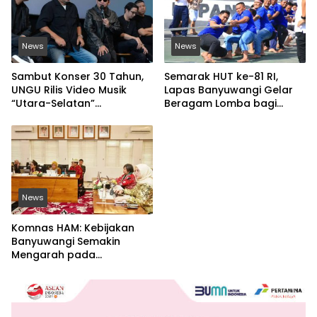
News
News
Sambut Konser 30 Tahun,
Semarak HUT ke-81 RI,
UNGU Rilis Video Musik
Lapas Banyuwangi Gelar
“Utara-Selatan”
Beragam Lomba bagi
Disutradarai Pasha
Warga Binaan
News
Komnas HAM: Kebijakan
Banyuwangi Semakin
Mengarah pada
Pemenuhan Hak Dasar