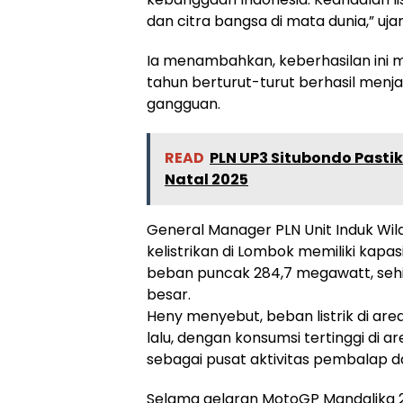
dan citra bangsa di mata dunia,” uj
Ia menambahkan, keberhasilan ini
tahun berturut-turut berhasil menj
gangguan.
READ
PLN UP3 Situbondo Pasti
Natal 2025
General Manager PLN Unit Induk Wil
kelistrikan di Lombok memiliki kap
beban puncak 284,7 megawatt, seh
besar.
Heny menyebut, beban listrik di are
lalu, dengan konsumsi tertinggi di ar
sebagai pusat aktivitas pembalap d
Selama gelaran MotoGP Mandalika 20