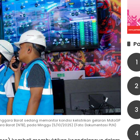
Po
1
2
3
nggara Barat sedang memonitor kondisi kelistrikan gelaran MotoGP
ra Barat (NTB), pada Minggu (5/10/2025) (Foto: Dokumentasi PLN)
4