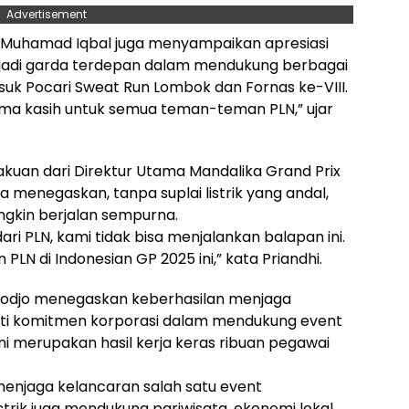
Advertisement
 Muhamad Iqbal juga menyampaikan apresiasi
njadi garda terdepan dalam mendukung berbagai
suk Pocari Sweat Run Lombok dan Fornas ke-VIII.
ima kasih untuk semua teman-teman PLN,” ujar
uan dari Direktur Utama Mandalika Grand Prix
Ia menegaskan, tanpa suplai listrik yang andal,
gkin berjalan sempurna.
ari PLN, kami tidak bisa menjalankan balapan ini.
LN di Indonesian GP 2025 ini,” kata Priandhi.
odjo menegaskan keberhasilan menjaga
ukti komitmen korporasi dalam mendukung event
ini merupakan hasil kerja keras ribuan pegawai
menjaga kelancaran salah satu event
trik juga mendukung pariwisata, ekonomi lokal,