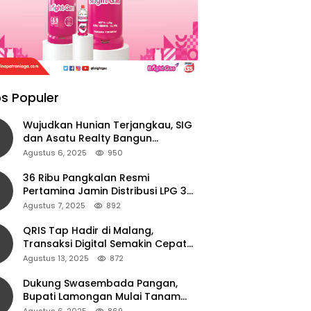
s Populer
Wujudkan Hunian Terjangkau, SIG
dan Asatu Realty Bangun
Perumahan di Cianjur
Agustus 6, 2025
950
36 Ribu Pangkalan Resmi
Pertamina Jamin Distribusi LPG 3
Kg Aman di Jawa Timur
Agustus 7, 2025
892
QRIS Tap Hadir di Malang,
Transaksi Digital Semakin Cepat
dan Mudah dengan Teknologi NFC
Agustus 13, 2025
872
Dukung Swasembada Pangan,
Bupati Lamongan Mulai Tanam
Padi Musim Ketiga
Agustus 6, 2025
869