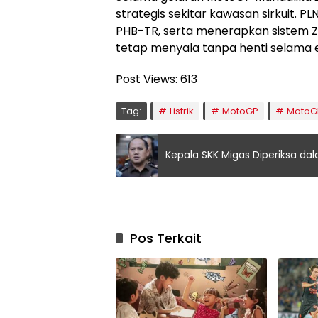
strategis sekitar kawasan sirkuit. P
PHB-TR, serta menerapkan sistem Z
tetap menyala tanpa henti selama 
Post Views:
613
Tag:
Listrik
MotoGP
MotoG
Kepala SKK Migas Diperiksa da
Pos Terkait