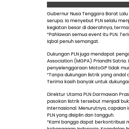
Gubernur Nusa Tenggara Barat Lalu
serupa. Ia menyebut PLN selalu me
kegiatan besar di daerahnya, terma
“Pahlawan semua event itu PLN. Ter
Iqbal penuh semangat.
Dukungan PLN juga mendapat pengak
Association (MGPA) Priandhi Satria. 
penyelenggaraan MotoGP tidak mun
“Tanpa dukungan listrik yang andal d
Terima kasih banyak untuk dukungan P
Direktur Utama PLN Darmawan Pras
pasokan listrik tersebut menjadi b
internasional. Menurutnya, capaian 
PLN yang disiplin dan tangguh.
“Kami bangga dapat berkontribusi 
kebanggaan Indonesia. Keandalan lis