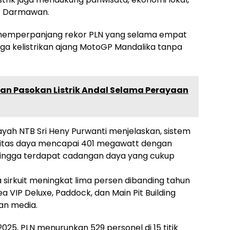
ar Darmawan.
 memperpanjang rekor PLN yang selama empat
aga kelistrikan ajang MotoGP Mandalika tanpa
kan Pasokan Listrik Andal Selama Perayaan
ayah NTB Sri Heny Purwanti menjelaskan, sistem
asitas daya mencapai 401 megawatt dengan
ingga terdapat cadangan daya yang cukup
a sirkuit meningkat lima persen dibanding tahun
ea VIP Deluxe, Paddock, dan Main Pit Building
an media.
25, PLN menurunkan 529 personel di 15 titik