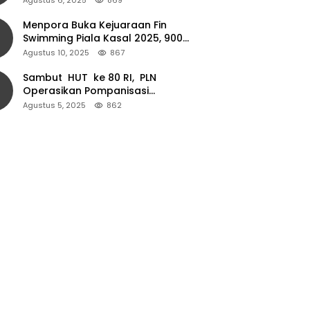
Menpora Buka Kejuaraan Fin
Swimming Piala Kasal 2025, 900
Atlet Ambil Bagian
Agustus 10, 2025
867
Sambut HUT ke 80 RI, PLN
Operasikan Pompanisasi
Persawahan dan Akses Air Bersih
Agustus 5, 2025
862