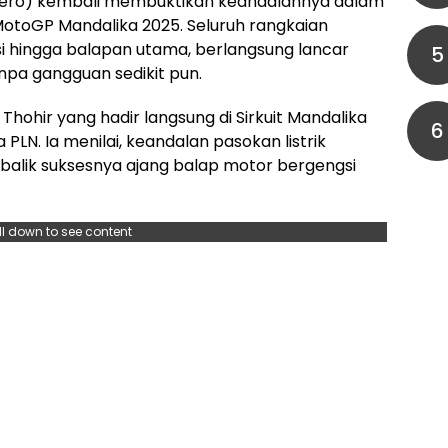
sero) kembali membuktikan keandalannya dalam
MotoGP Mandalika 2025. Seluruh rangkaian
ikasi hingga balapan utama, berlangsung lancar
5
anpa gangguan sedikit pun.
hohir yang hadir langsung di Sirkuit Mandalika
6
LN. Ia menilai, keandalan pasokan listrik
i balik suksesnya ajang balap motor bergengsi
ll down to see content