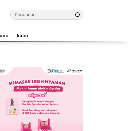
sure
Index