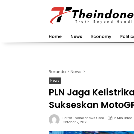
Langsung
ke
konten
Home
News
Economy
Politic
Beranda
News
News
PLN Jaga Kelistri
Sukseskan MotoGP
Editor Theindonews.com
2 Min Baca
Oktober 7, 2025