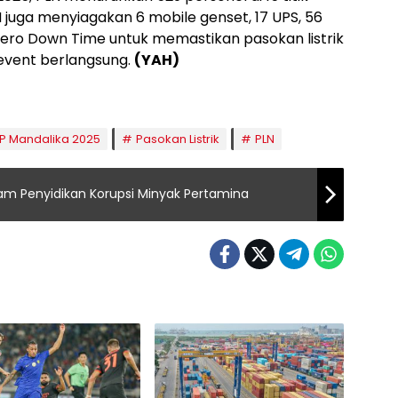
LN juga menyiagakan 6 mobile genset, 17 UPS, 56
ero Down Time untuk memastikan pasokan listrik
event berlangsung.
(YAH)
P Mandalika 2025
Pasokan Listrik
PLN
lam Penyidikan Korupsi Minyak Pertamina