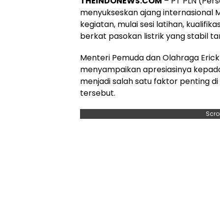
THEINDONEWS.COM
– PT PLN (Per
menyukseskan ajang internasional 
kegiatan, mulai sesi latihan, kualif
berkat pasokan listrik yang stabil t
Menteri Pemuda dan Olahraga Erick T
menyampaikan apresiasinya kepada P
menjadi salah satu faktor penting d
tersebut.
Scro