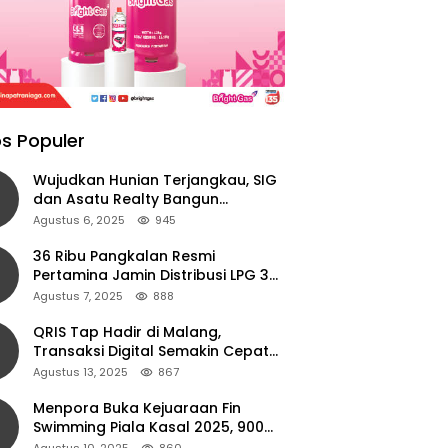
s Populer
Wujudkan Hunian Terjangkau, SIG
dan Asatu Realty Bangun
Perumahan di Cianjur
Agustus 6, 2025
945
36 Ribu Pangkalan Resmi
Pertamina Jamin Distribusi LPG 3
Kg Aman di Jawa Timur
Agustus 7, 2025
888
QRIS Tap Hadir di Malang,
Transaksi Digital Semakin Cepat
dan Mudah dengan Teknologi NFC
Agustus 13, 2025
867
Menpora Buka Kejuaraan Fin
Swimming Piala Kasal 2025, 900
Atlet Ambil Bagian
Agustus 10, 2025
860