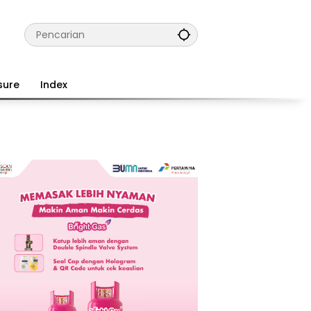
sure
Index