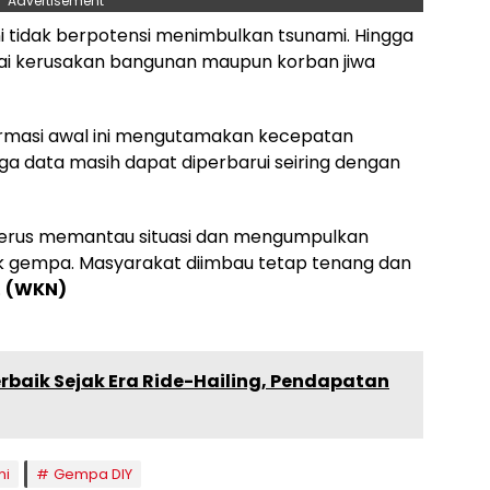
Advertisement
tidak berpotensi menimbulkan tsunami. Hingga
nai kerusakan bangunan maupun korban jiwa
rmasi awal ini mengutamakan kecepatan
a data masih dapat diperbarui seiring dengan
erus memantau situasi dan mengumpulkan
pak gempa. Masyarakat diimbau tetap tenang dan
.
(WKN)
erbaik Sejak Era Ride-Hailing, Pendapatan
mi
Gempa DIY