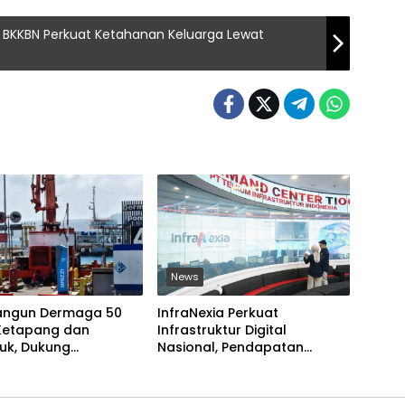
 BKKBN Perkuat Ketahanan Keluarga Lewat
News
angun Dermaga 50
InfraNexia Perkuat
 Ketapang dan
Infrastruktur Digital
uk, Dukung
Nasional, Pendapatan
ran Logistik Jawa-
Eksternal Melonjak 31 Persen