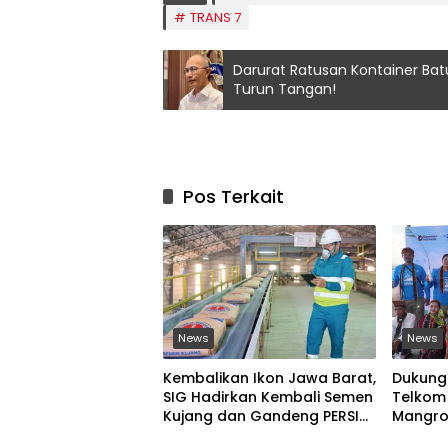
TRANS 7
Darurat Ratusan Kontainer Bat
Turun Tangan!
Pos Terkait
News
News
Kembalikan Ikon Jawa Barat,
Dukung 
SIG Hadirkan Kembali Semen
Telkom 
Kujang dan Gandeng PERSIB
Mangro
Bandung
Mangga