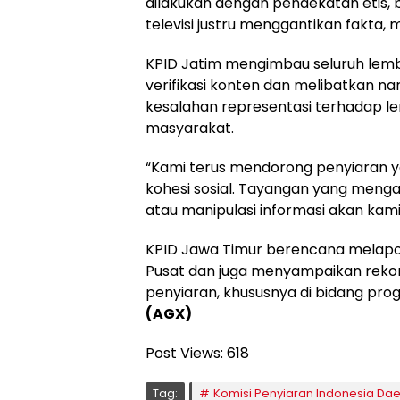
dilakukan dengan pendekatan etis, b
televisi justru menggantikan fakta, 
KPID Jatim mengimbau seluruh lem
verifikasi konten dan melibatkan 
kesalahan representasi terhadap le
masyarakat.
“Kami terus mendorong penyiaran 
kohesi sosial. Tayangan yang mengan
atau manipulasi informasi akan kami
KPID Jawa Timur berencana melapor
Pusat dan juga menyampaikan rekom
penyiaran, khususnya di bidang pro
(AGX)
Post Views:
618
Tag:
Komisi Penyiaran Indonesia Da