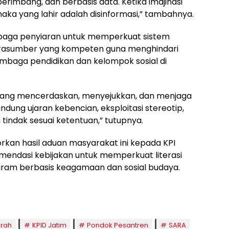
erimbang, dan berbasis data. Ketika imajinasi
maka yang lahir adalah disinformasi,” tambahnya.
baga penyiaran untuk memperkuat sistem
narasumber yang kompeten guna menghindari
mbaga pendidikan dan kelompok sosial di
yang mencerdaskan, menyejukkan, dan menjaga
dung ujaran kebencian, eksploitasi stereotip,
 tindak sesuai ketentuan,” tutupnya.
kan hasil aduan masyarakat ini kepada KPI
endasi kebijakan untuk memperkuat literasi
gram berbasis keagamaan dan sosial budaya.
erah
KPID Jatim
Pondok Pesantren
SARA