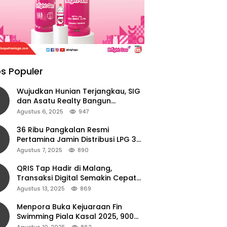
s Populer
Wujudkan Hunian Terjangkau, SIG
dan Asatu Realty Bangun
Perumahan di Cianjur
Agustus 6, 2025
947
36 Ribu Pangkalan Resmi
Pertamina Jamin Distribusi LPG 3
Kg Aman di Jawa Timur
Agustus 7, 2025
890
QRIS Tap Hadir di Malang,
Transaksi Digital Semakin Cepat
dan Mudah dengan Teknologi NFC
Agustus 13, 2025
869
Menpora Buka Kejuaraan Fin
Swimming Piala Kasal 2025, 900
Atlet Ambil Bagian
Agustus 10, 2025
862