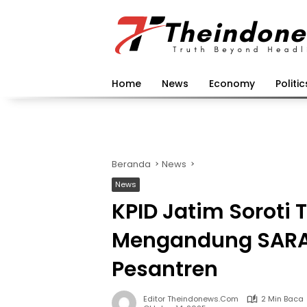
Langsung
ke
konten
Home
News
Economy
Politic
Beranda
News
News
KPID Jatim Soroti 
Mengandung SARA 
Pesantren
Editor Theindonews.com
2 Min Baca