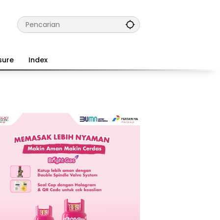
sure
Index