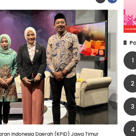
Po
1
2
3
4
aran Indonesia Daerah (KPID) Jawa Timur