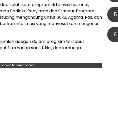
p salah satu program di televisi nasional,
oman Perilaku Penyiaran dan Standar Program
5
dituding mengandung unsur Suku, Agama, Ras, dan
barkan informasi yang menyesatkan mengenai
6
 sejumlah adegan dalam program tersebut
tif terhadap santri, kiai, dan lembaga
ll down to see content