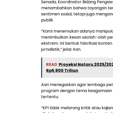
Senada, Koordinator Bidang Pengawas
menambahkan bahwa tayangan ters
sentimen sosial, tetapi juga menga
publik.
“Kami menemukan adanya manipulas
menimbulkan kesan seolah-olah pe
ekstrem. Ini bentuk fabrikasi konte
jurnalistik,” jelas Aan.
READ
Proyeksi Nataru 2025/20
Rp5.900 Triliun
Aan menegaskan agar lembaga peny
program dengan tema keagamaan at
tertentu.
“KPI tidak melarang kritik atau ka