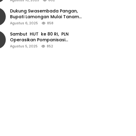
Dukung Swasembada Pangan,
Bupati Lamongan Mulai Tanam
Padi Musim Ketiga
Agustus 6, 2025
858
Sambut HUT ke 80 RI, PLN
Operasikan Pompanisasi
Persawahan dan Akses Air Bersih
Agustus 5, 2025
852