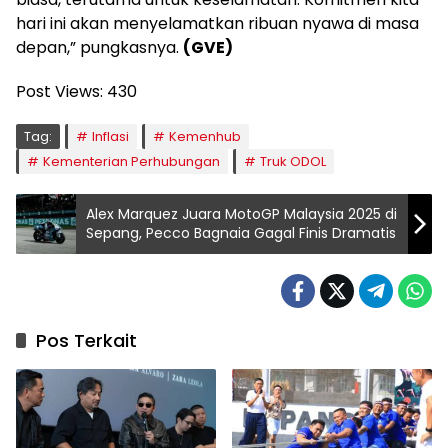
hari ini akan menyelamatkan ribuan nyawa di masa
depan,” pungkasnya.
(GVE)
Post Views:
430
Tag:
Inflasi
Kemenhub
Kementerian Perhubungan
Truk ODOL
Alex Marquez Juara MotoGP Malaysia 2025 di
Sepang, Pecco Bagnaia Gagal Finis Dramatis
Pos Terkait