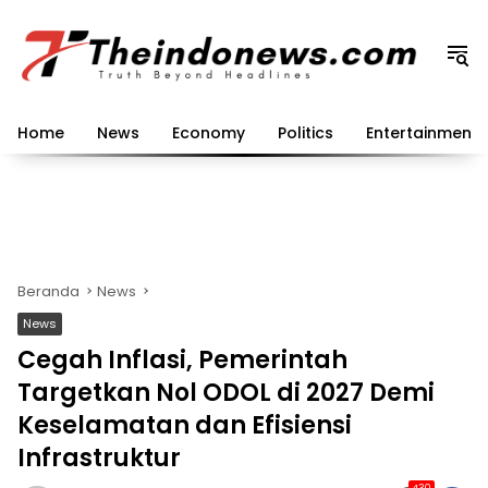
Langsung
ke
konten
Home
News
Economy
Politics
Entertainment
Beranda
News
News
Cegah Inflasi, Pemerintah
Targetkan Nol ODOL di 2027 Demi
Keselamatan dan Efisiensi
Infrastruktur