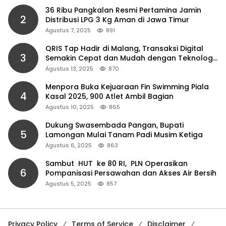
36 Ribu Pangkalan Resmi Pertamina Jamin
2
Distribusi LPG 3 Kg Aman di Jawa Timur
Agustus 7, 2025
891
QRIS Tap Hadir di Malang, Transaksi Digital
3
Semakin Cepat dan Mudah dengan Teknologi
NFC
Agustus 13, 2025
870
Menpora Buka Kejuaraan Fin Swimming Piala
4
Kasal 2025, 900 Atlet Ambil Bagian
Agustus 10, 2025
865
Dukung Swasembada Pangan, Bupati
5
Lamongan Mulai Tanam Padi Musim Ketiga
Agustus 6, 2025
863
Sambut HUT ke 80 RI, PLN Operasikan
6
Pompanisasi Persawahan dan Akses Air Bersih
Agustus 5, 2025
857
Privacy Policy
Terms of Service
Disclaimer