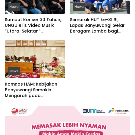
News
News
Sambut Konser 30 Tahun,
Semarak HUT ke-81 RI,
UNGU Rilis Video Musik
Lapas Banyuwangi Gelar
“Utara-Selatan”
Beragam Lomba bagi
Disutradarai Pasha
Warga Binaan
News
Komnas HAM: Kebijakan
Banyuwangi Semakin
Mengarah pada
Pemenuhan Hak Dasar