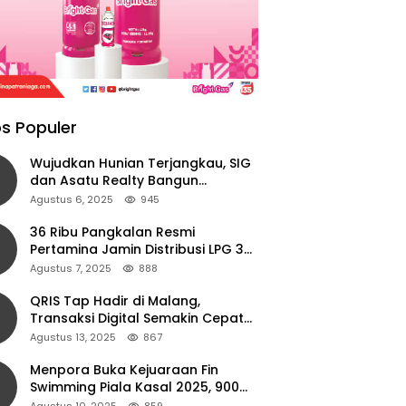
s Populer
Wujudkan Hunian Terjangkau, SIG
dan Asatu Realty Bangun
Perumahan di Cianjur
Agustus 6, 2025
945
36 Ribu Pangkalan Resmi
Pertamina Jamin Distribusi LPG 3
Kg Aman di Jawa Timur
Agustus 7, 2025
888
QRIS Tap Hadir di Malang,
Transaksi Digital Semakin Cepat
dan Mudah dengan Teknologi NFC
Agustus 13, 2025
867
Menpora Buka Kejuaraan Fin
Swimming Piala Kasal 2025, 900
Atlet Ambil Bagian
Agustus 10, 2025
859