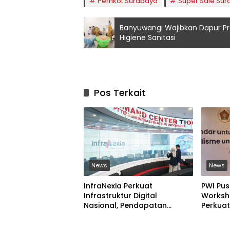
Pemkot Surabaya
Super Sale Sur
Banyuwangi Wajibkan Dapur Pro
Higiene Sanitasi
Pos Terkait
News
News
InfraNexia Perkuat
PWI Pus
Infrastruktur Digital
Worksho
Nasional, Pendapatan
Perkuat
Eksternal Melonjak 31 Persen
Digital
Ilegal