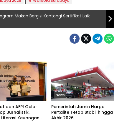
abaya 2025
Walikota Surabaya
gram Makan Bergizi Kantongi Sertifikat Laik
News
at dan AFPI Gelar
Pemerintah Jamin Harga
p Jurnalistik,
Pertalite Tetap Stabil hingga
 Literasi Keuangan
Akhir 2026
 dan Lawan Pinjol