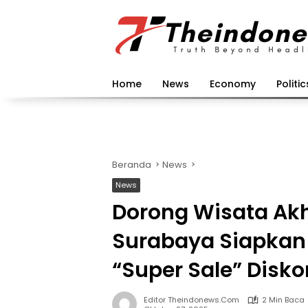
Langsung
ke
konten
Home
News
Economy
Politic
Beranda
News
News
Dorong Wisata Akh
Surabaya Siapkan
“Super Sale” Disk
Editor Theindonews.com
2 Min Baca