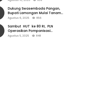
Dukung Swasembada Pangan,
Bupati Lamongan Mulai Tanam
Padi Musim Ketiga
Agustus 6, 2025
856
Sambut HUT ke 80 RI, PLN
Operasikan Pompanisasi
Persawahan dan Akses Air Bersih
Agustus 5, 2025
848