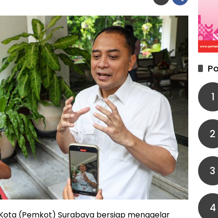
Po
1
2
3
4
Kota (Pemkot) Surabaya bersiap menggelar