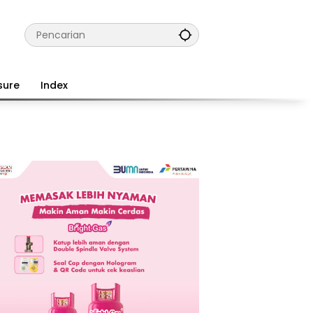
sure
Index