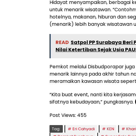
Hidayat menyampaikan, berbagai kegi
untuk menarik wisatawan. “Contohnya
hotelnya, makanan, hiburan dan sega
(menarik) lebih banyak wisatawan un
READ
Satpol PP Surabaya Ber
Nilai Ketertiban Sejak Usia PA
Pemkot melalui Disbudporapar jug
menarik lainnya pada akhir tahun na
meramaikan kawasan wisata sepert
“Kita buat event, nanti kita kerja
sifatnya kebudayaan,” pungkasnya.
Post Views:
455
Tag:
Eri Cahyadi
KEN
Khar