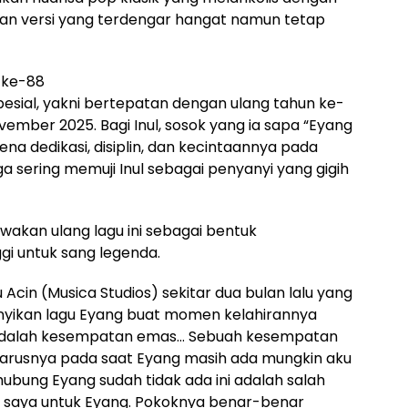
an versi yang terdengar hangat namun tetap
 ke-88
pesial, yakni bertepatan dengan ulang tahun ke-
vember 2025. Bagi Inul, sosok yang ia sapa “Eyang
ena dedikasi, disiplin, dan kecintaannya pada
ga sering memuji Inul sebagai penyanyi yang gigih
kan ulang lagu ini sebagai bentuk
gi untuk sang legenda.
Acin (Musica Studios) sekitar dua bulan lalu yang
yikan lagu Eyang buat momen kelahirannya
i adalah kesempatan emas… Sebuah kesempatan
seharusnya pada saat Eyang masih ada mungkin aku
hubung Eyang sudah tidak ada ini adalah salah
 saya untuk Eyang. Pokoknya benar-benar