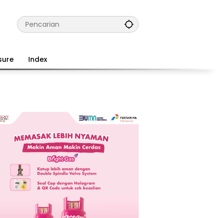
sure
Index