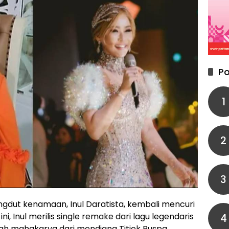
Po
1
2
3
gdut kenamaan, Inul Daratista, kembali mencuri
ni, Inul merilis single remake dari lagu legendaris
4
uah mahakarya dari mendiang Titiek Puspa.