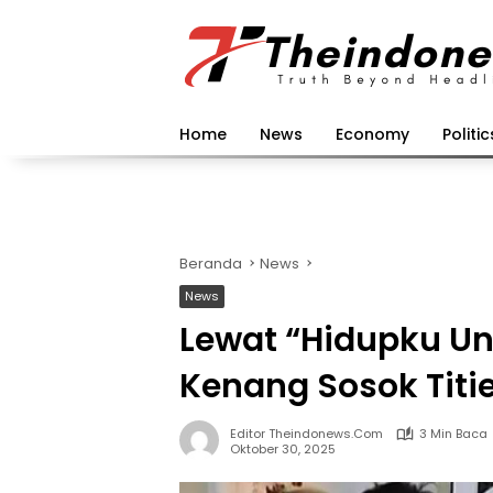
Langsung
ke
konten
Home
News
Economy
Politic
Beranda
News
News
Lewat “Hidupku Unt
Kenang Sosok Titi
Editor Theindonews.com
3 Min Baca
Oktober 30, 2025