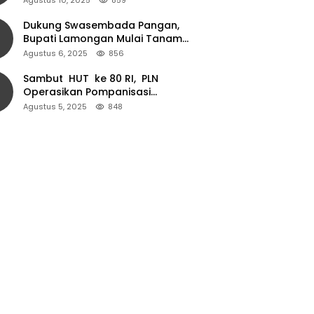
Dukung Swasembada Pangan,
Bupati Lamongan Mulai Tanam
Padi Musim Ketiga
Agustus 6, 2025
856
Sambut HUT ke 80 RI, PLN
Operasikan Pompanisasi
Persawahan dan Akses Air Bersih
Agustus 5, 2025
848