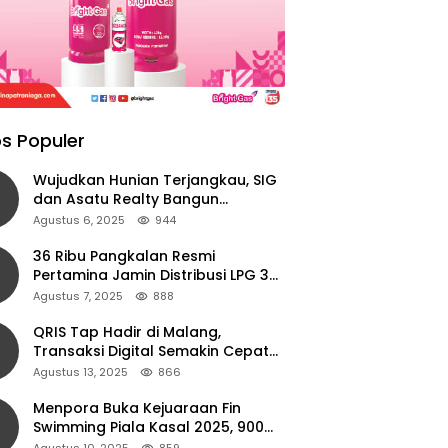
s Populer
Wujudkan Hunian Terjangkau, SIG
dan Asatu Realty Bangun
Perumahan di Cianjur
Agustus 6, 2025
944
36 Ribu Pangkalan Resmi
Pertamina Jamin Distribusi LPG 3
Kg Aman di Jawa Timur
Agustus 7, 2025
888
QRIS Tap Hadir di Malang,
Transaksi Digital Semakin Cepat
dan Mudah dengan Teknologi NFC
Agustus 13, 2025
866
Menpora Buka Kejuaraan Fin
Swimming Piala Kasal 2025, 900
Atlet Ambil Bagian
Agustus 10, 2025
859