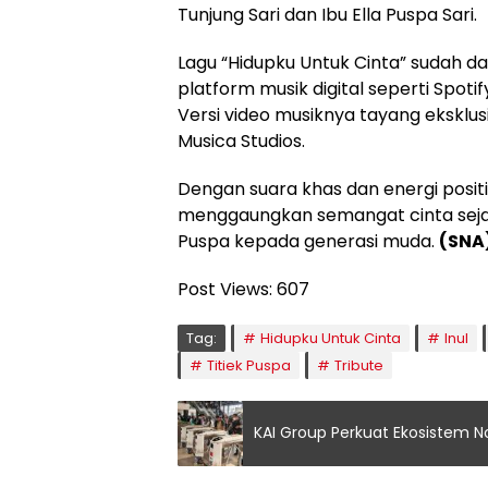
Tunjung Sari dan Ibu Ella Puspa Sari.
Lagu “Hidupku Untuk Cinta” sudah da
platform musik digital seperti Spotif
Versi video musiknya tayang eksklusif
Musica Studios.
Dengan suara khas dan energi positi
menggaungkan semangat cinta sejat
Puspa kepada generasi muda.
(SNA
Post Views:
607
Tag:
Hidupku Untuk Cinta
Inul
Titiek Puspa
Tribute
KAI Group Perkuat Ekosistem Non