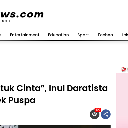
s
Entertainment
Education
Sport
Techno
Lei
uk Cinta”, Inul Daratista
ek Puspa
607