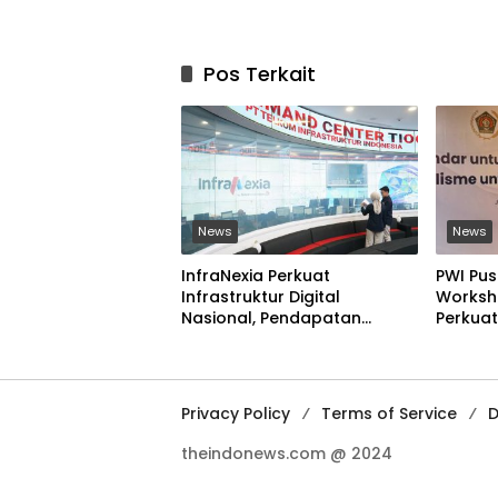
Pos Terkait
News
News
InfraNexia Perkuat
PWI Pus
Infrastruktur Digital
Worksho
Nasional, Pendapatan
Perkuat
Eksternal Melonjak 31 Persen
Digital
Ilegal
Privacy Policy
Terms of Service
D
theindonews.com @ 2024