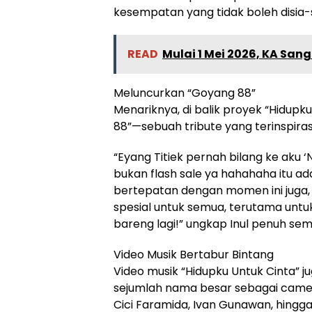
kesempatan yang tidak boleh disia-si
READ
Mulai 1 Mei 2026, KA San
Meluncurkan “Goyang 88”
Menariknya, di balik proyek “Hidupk
88”—sebuah tribute yang terinspirasi
“Eyang Titiek pernah bilang ke aku ‘N
bukan flash sale ya hahahaha itu ada
bertepatan dengan momen ini juga,
spesial untuk semua, terutama untuk 
bareng lagi!” ungkap Inul penuh se
Video Musik Bertabur Bintang
Video musik “Hidupku Untuk Cinta” ju
sejumlah nama besar sebagai cameo,
Cici Faramida, Ivan Gunawan, hingga