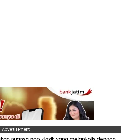
Advertisement
ukan nuansa pop klasik yang melankolis dengan