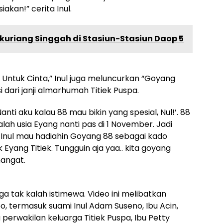
akan!” cerita Inul.
gkuriang Singgah di Stasiun-Stasiun Daop 5
u Untuk Cinta,” Inul juga meluncurkan “Goyang
 dari janji almarhumah Titiek Puspa.
anti aku kalau 88 mau bikin yang spesial, Nul!’. 88
lah usia Eyang nanti pas di 1 November. Jadi
 Inul mau hadiahin Goyang 88 sebagai kado
Eyang Titiek. Tungguin aja yaa.. kita goyang
mangat.
ga tak kalah istimewa. Video ini melibatkan
 termasuk suami Inul Adam Suseno, Ibu Acin,
 perwakilan keluarga Titiek Puspa, Ibu Petty