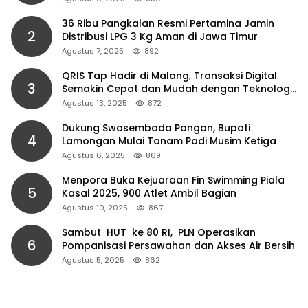
36 Ribu Pangkalan Resmi Pertamina Jamin
2
Distribusi LPG 3 Kg Aman di Jawa Timur
Agustus 7, 2025
892
QRIS Tap Hadir di Malang, Transaksi Digital
3
Semakin Cepat dan Mudah dengan Teknologi
NFC
Agustus 13, 2025
872
Dukung Swasembada Pangan, Bupati
4
Lamongan Mulai Tanam Padi Musim Ketiga
Agustus 6, 2025
869
Menpora Buka Kejuaraan Fin Swimming Piala
5
Kasal 2025, 900 Atlet Ambil Bagian
Agustus 10, 2025
867
Sambut HUT ke 80 RI, PLN Operasikan
6
Pompanisasi Persawahan dan Akses Air Bersih
Agustus 5, 2025
862