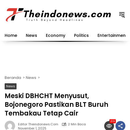
Langsung
ke
konten
Home
News
Economy
Politics
Entertainment
Beranda
News
News
Meski DBHCHT Menyusut,
Bojonegoro Pastikan BLT Buruh
Tembakau Tetap Cair
619
Editor Theindonews.com
2 Min Baca
November 1, 2025