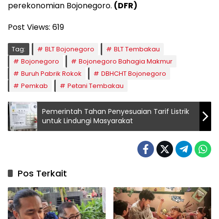
perekonomian Bojonegoro.
(DFR)
Post Views:
619
Tag:
BLT Bojonegoro
BLT Tembakau
Bojonegoro
Bojonegoro Bahagia Makmur
Buruh Pabrik Rokok
DBHCHT Bojonegoro
Pemkab
Petani Tembakau
Pemerintah Tahan Penyesuaian Tarif Listrik
untuk Lindungi Masyarakat
Pos Terkait