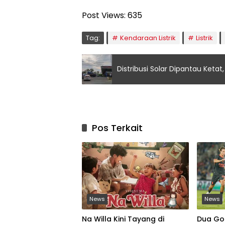
Post Views:
635
Tag:
Kendaraan Listrik
Listrik
Distribusi Solar Dipantau Keta
Pos Terkait
News
News
Na Willa Kini Tayang di
Dua Go