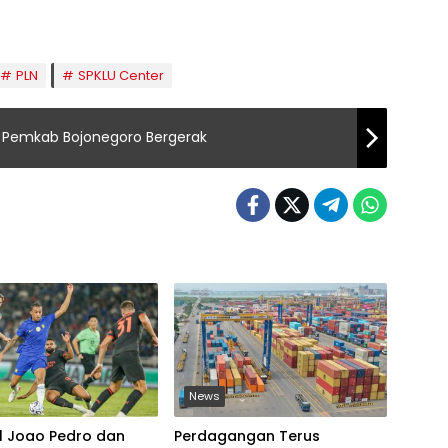
PLN
SPKLU Center
t, Pemkab Bojonegoro Bergerak
News
l Joao Pedro dan
Perdagangan Terus