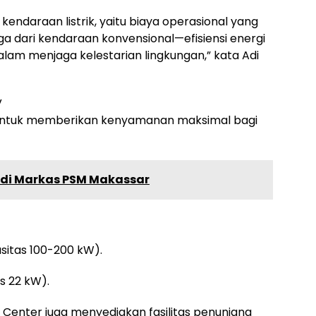
kendaraan listrik, yaitu biaya operasional yang
 dari kendaraan konvensional—efisiensi energi
dalam menjaga kelestarian lingkungan,” kata Adi
V
untuk memberikan kenyamanan maksimal bagi
n di Markas PSM Makassar
asitas 100-200 kW).
s 22 kW).
LU Center juga menyediakan fasilitas penunjang