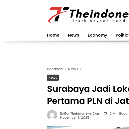
Langsung
ke
konten
Home
News
Economy
Politic
Beranda
News
News
Surabaya Jadi Lok
Pertama PLN di Ja
Editor Theindonews.com
2 Min Baca
November 9, 2025