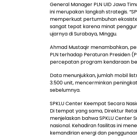
General Manager PLN UID Jawa Timu
ini merupakan langkah strategis. “
memperkuat pertumbuhan ekosistem k
sangat tepat karena minat penggunaan
ujarnya di Surabaya, Minggu.
Ahmad Mustaqir menambahkan, pemb
PLN terhadap Peraturan Presiden (
percepatan program kendaraan bermo
Data menunjukkan, jumlah mobil listr
3.500 unit, mencerminkan peningkat
sebelumnya.
SPKLU Center Keempat Secara Nasi
Di tempat yang sama, Direktur Retail
menjelaskan bahwa SPKLU Center 
nasional. Kehadiran fasilitas ini 
kemandirian energi dan penggunaa