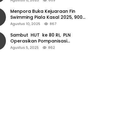
Menpora Buka Kejuaraan Fin
Swimming Piala Kasal 2025, 900
Atlet Ambil Bagian
Agustus 10, 2025
867
Sambut HUT ke 80 RI, PLN
Operasikan Pompanisasi
Persawahan dan Akses Air Bersih
Agustus 5, 2025
862