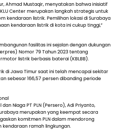
r, Ahmad Mustaqir, menyatakan bahwa inisiatif
SPKLU Center merupakan langkah strategis untuk
endaraan listrik. Pemilihan lokasi di Surabaya
 kendaraan listrik di kota ini cukup tinggi,”
angunan fasilitas ini sejalan dengan dukungan
Perpres) Nomor 79 Tahun 2023 tentang
tor listrik berbasis baterai (KBLBB).
ik di Jawa Timur saat ini telah mencapai sekitar
an sebesar 166,57 persen dibanding periode
onal
 dan Niaga PT PLN (Persero), Adi Priyanto,
Surabaya merupakan yang keempat secara
menegaskan komitmen PLN dalam mendorong
n kendaraan ramah lingkungan.