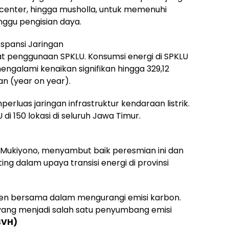
 center, hingga musholla, untuk memenuhi
gu pengisian daya.
spansi Jaringan
t penggunaan SPKLU. Konsumsi energi di SPKLU
ngalami kenaikan signifikan hingga 329,12
n (year on year).
perluas jaringan infrastruktur kendaraan listrik.
U di 150 lokasi di seluruh Jawa Timur.
 Mukiyono, menyambut baik peresmian ini dan
g dalam upaya transisi energi di provinsi
en bersama dalam mengurangi emisi karbon.
 yang menjadi salah satu penyumbang emisi
BVH)