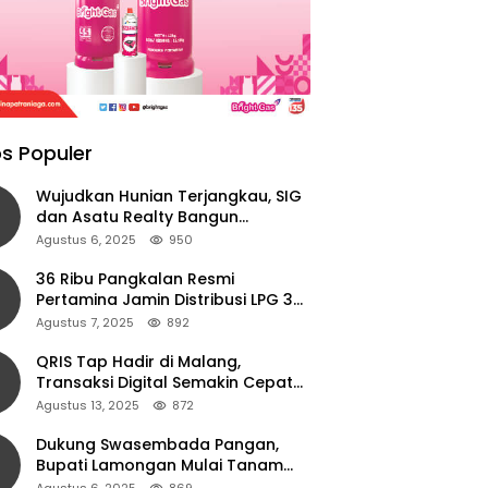
s Populer
Wujudkan Hunian Terjangkau, SIG
dan Asatu Realty Bangun
Perumahan di Cianjur
Agustus 6, 2025
950
36 Ribu Pangkalan Resmi
Pertamina Jamin Distribusi LPG 3
Kg Aman di Jawa Timur
Agustus 7, 2025
892
QRIS Tap Hadir di Malang,
Transaksi Digital Semakin Cepat
dan Mudah dengan Teknologi NFC
Agustus 13, 2025
872
Dukung Swasembada Pangan,
Bupati Lamongan Mulai Tanam
Padi Musim Ketiga
Agustus 6, 2025
869