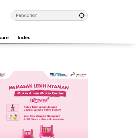
sure
Index