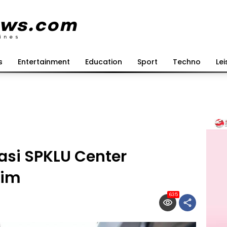
s
Entertainment
Education
Sport
Techno
Lei
asi SPKLU Center
tim
635