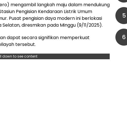
sero) mengambil langkah maju dalam mendukung
Stasiun Pengisian Kendaraan Listrik Umum
5
ur. Pusat pengisian daya modern ini berlokasi
a Selatan, diresmikan pada Minggu (9/11/2025).
6
kan dapat secara signifikan memperkuat
wilayah tersebut.
ll down to see content