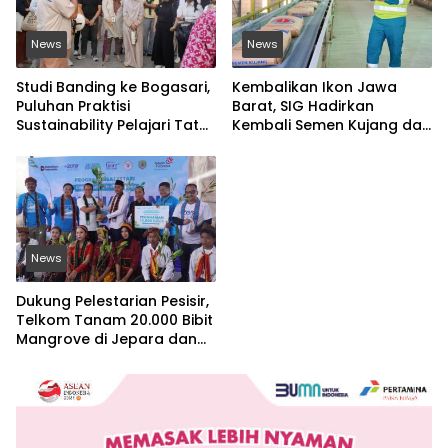
News
News
Studi Banding ke Bogasari,
Kembalikan Ikon Jawa
Puluhan Praktisi
Barat, SIG Hadirkan
Sustainability Pelajari Tata
Kembali Semen Kujang dan
Kelola Industri
Gandeng PERSIB Bandung
Berkelanjutan
News
Dukung Pelestarian Pesisir,
Telkom Tanam 20.000 Bibit
Mangrove di Jepara dan
Manggarai Barat