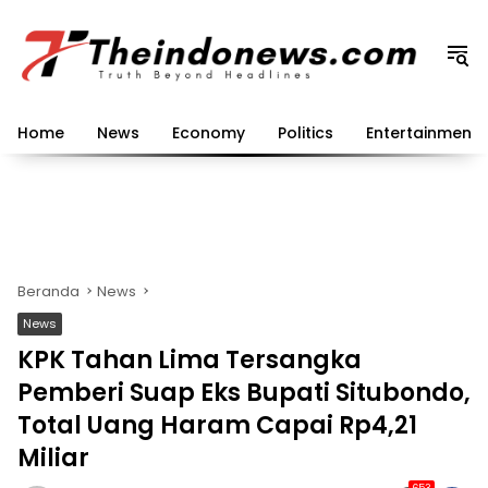
Langsung
ke
konten
Home
News
Economy
Politics
Entertainment
Beranda
News
News
KPK Tahan Lima Tersangka
Pemberi Suap Eks Bupati Situbondo,
Total Uang Haram Capai Rp4,21
Miliar