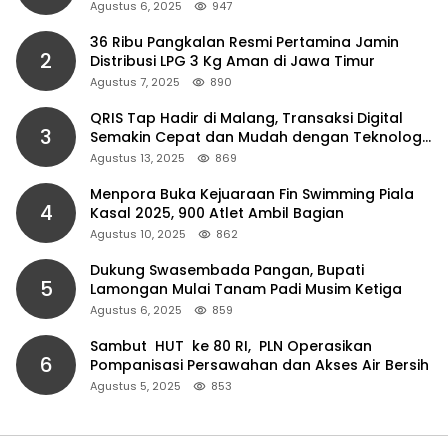
Agustus 6, 2025
947
36 Ribu Pangkalan Resmi Pertamina Jamin
2
Distribusi LPG 3 Kg Aman di Jawa Timur
Agustus 7, 2025
890
QRIS Tap Hadir di Malang, Transaksi Digital
3
Semakin Cepat dan Mudah dengan Teknologi
NFC
Agustus 13, 2025
869
Menpora Buka Kejuaraan Fin Swimming Piala
4
Kasal 2025, 900 Atlet Ambil Bagian
Agustus 10, 2025
862
Dukung Swasembada Pangan, Bupati
5
Lamongan Mulai Tanam Padi Musim Ketiga
Agustus 6, 2025
859
Sambut HUT ke 80 RI, PLN Operasikan
6
Pompanisasi Persawahan dan Akses Air Bersih
Agustus 5, 2025
853