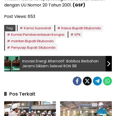
dengan UU Nomor 20 Tahun 2001.
(GSF)
Post Views:
653
Tag:
Karna Suswandi
Kasus Bupati Situbondo
Komisi Pemberantasan Korupsi
KPK
mantan Bupati Situbondo
Penyuap Bupati Situbondo
Inovasi Energi Alternatif: Bobibos Berbahan
Jerami Diklaim Selevel RON 98
Pos Terkait