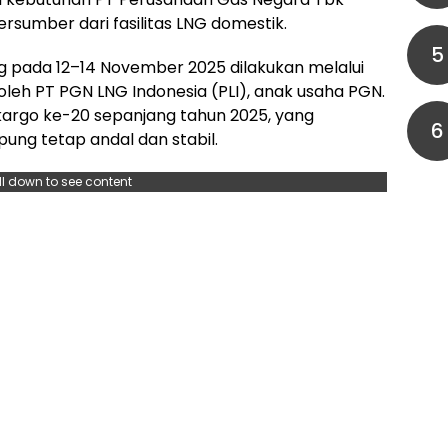
ersumber dari fasilitas LNG domestik.
5
 pada 12–14 November 2025 dilakukan melalui
oleh PT PGN LNG Indonesia (PLI), anak usaha PGN.
kargo ke-20 sepanjang tahun 2025, yang
6
ung tetap andal dan stabil.
ll down to see content