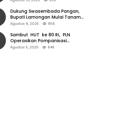
Dukung Swasembada Pangan,
Bupati Lamongan Mulai Tanam
Padi Musim Ketiga
Agustus 6, 2025
856
Sambut HUT ke 80 RI, PLN
Operasikan Pompanisasi
Persawahan dan Akses Air Bersih
Agustus 5, 2025
848