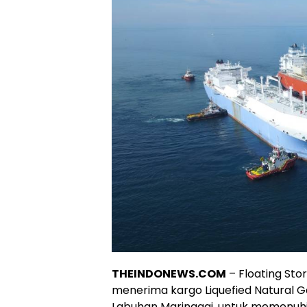
THEINDONEWS.COM
– Floating Sto
menerima kargo Liquefied Natural Ga
Labuhan Maringgai, untuk memenuh