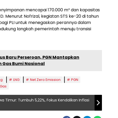
enyimpanan mencapai 170.000 m³ dan kapasitas
. Menurut Nofrizal, kegiatan STS ke-20 di tahun
bagi PLI untuk menegaskan perannya dalam
dukung langkah pemerintah menuju transisi
us Baru Perseroan, PGN Mantapkan
m Gas Bumi Nasional
ng
LNG
Net Zero Emission
PGN
 Gas
wa Timur: Tumbuh 5,22%, Fokus Kendalikan Inflasi