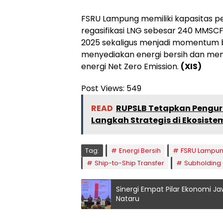
FSRU Lampung memiliki kapasitas p
regasifikasi LNG sebesar 240 MMSCFD
2025 sekaligus menjadi momentum 
menyediakan energi bersih dan men
energi Net Zero Emission.
(XIS)
Post Views:
549
READ
RUPSLB Tetapkan Pengur
Langkah Strategis di Ekosiste
Tag:
Energi Bersih
FSRU Lampu
Ship-to-Ship Transfer
Subholding
Sinergi Empat Pilar Ekonomi Ja
Nataru