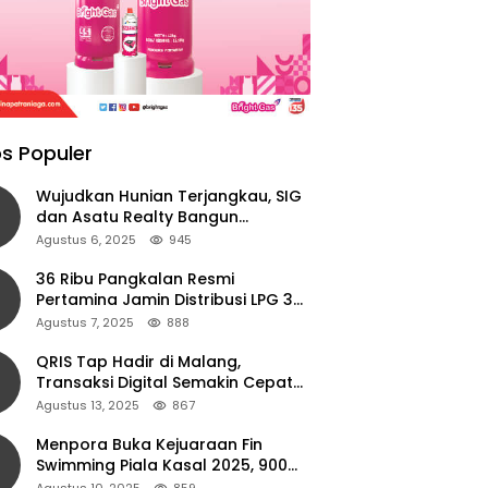
s Populer
Wujudkan Hunian Terjangkau, SIG
dan Asatu Realty Bangun
Perumahan di Cianjur
Agustus 6, 2025
945
36 Ribu Pangkalan Resmi
Pertamina Jamin Distribusi LPG 3
Kg Aman di Jawa Timur
Agustus 7, 2025
888
QRIS Tap Hadir di Malang,
Transaksi Digital Semakin Cepat
dan Mudah dengan Teknologi NFC
Agustus 13, 2025
867
Menpora Buka Kejuaraan Fin
Swimming Piala Kasal 2025, 900
Atlet Ambil Bagian
Agustus 10, 2025
859