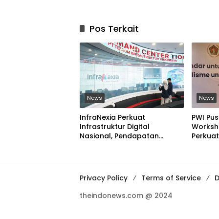
Pos Terkait
News
News
InfraNexia Perkuat
PWI Pus
Infrastruktur Digital
Worksho
Nasional, Pendapatan
Perkuat
Eksternal Melonjak 31 Persen
Digital
Ilegal
Privacy Policy
Terms of Service
D
theindonews.com @ 2024