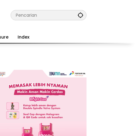
sure
Index