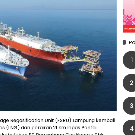
Po
1
2
3
rage Regasification Unit (FSRU) Lampung kembali
s (LNG) dari perairan 21 km lepas Pantai
4
i kebutuhan PT Perusahaan Gas Negara Tbk