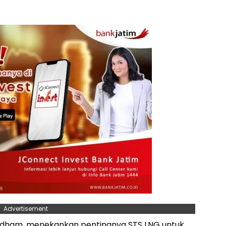
Advertisement
h Idham, menekankan pentingnya STS LNG untuk