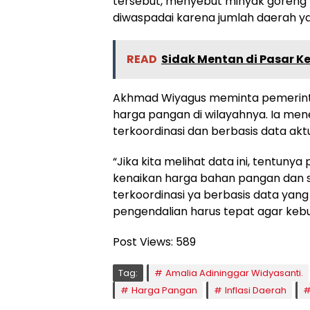
tersebut, menyebut minyak goreng
diwaspadai karena jumlah daerah y
READ
Sidak Mentan di Pasar K
Akhmad Wiyagus meminta pemerint
harga pangan di wilayahnya. Ia me
terkoordinasi dan berbasis data aktu
“Jika kita melihat data ini, tentun
kenaikan harga bahan pangan dan s
terkoordinasi ya berbasis data yan
pengendalian harus tepat agar keb
Post Views:
589
Tag:
Amalia Adininggar Widyasanti.
Harga Pangan
Inflasi Daerah