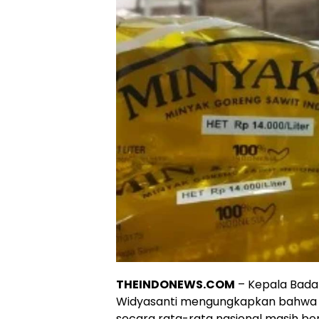
THEINDONEWS.COM
– Kepala Badan
Widyasanti mengungkapkan bahwa ha
secara rata-rata nasional masih be