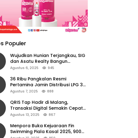
s Populer
Wujudkan Hunian Terjangkau, SIG
dan Asatu Realty Bangun
Perumahan di Cianjur
Agustus 6, 2025
945
36 Ribu Pangkalan Resmi
Pertamina Jamin Distribusi LPG 3
Kg Aman di Jawa Timur
Agustus 7, 2025
888
QRIS Tap Hadir di Malang,
Transaksi Digital Semakin Cepat
dan Mudah dengan Teknologi NFC
Agustus 13, 2025
867
Menpora Buka Kejuaraan Fin
Swimming Piala Kasal 2025, 900
Atlet Ambil Bagian
Agustus 10, 2025
859