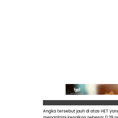
Angka tersebut jauh di atas HET yan
mengalami kenaikan sebesar 0,29 p