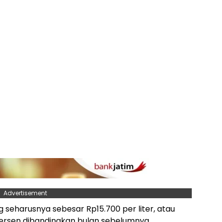
Advertisement
g seharusnya sebesar Rp15.700 per liter, atau
ersen dibandingkan bulan sebelumnya.