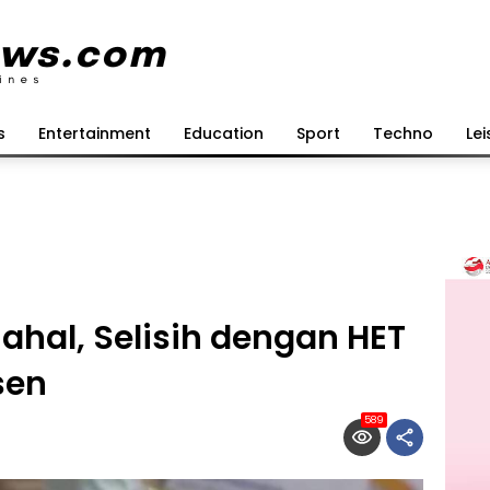
s
Entertainment
Education
Sport
Techno
Lei
ahal, Selisih dengan HET
sen
589