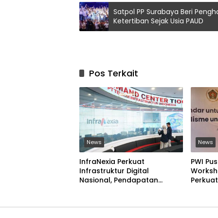
Satpol PP Surabaya Beri Peng
Ketertiban Sejak Usia PAUD
Pos Terkait
News
News
InfraNexia Perkuat
PWI Pus
Infrastruktur Digital
Worksho
Nasional, Pendapatan
Perkuat
Eksternal Melonjak 31 Persen
Digital
Ilegal