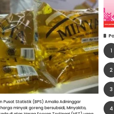
Po
1
2
3
 Pusat Statistik (BPS) Amalia Adininggar
rga minyak goreng bersubsidi, Minyakita,
4
rada di atas Harga Eceran Tertinggi (HET) yang