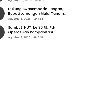
Dukung Swasembada Pangan,
Bupati Lamongan Mulai Tanam
Padi Musim Ketiga
Agustus 6, 2025
856
Sambut HUT ke 80 RI, PLN
Operasikan Pompanisasi
Persawahan dan Akses Air Bersih
Agustus 5, 2025
848