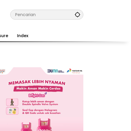
sure
Index