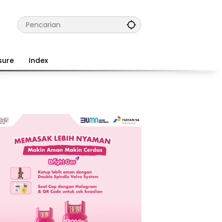
sure
Index