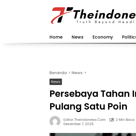
Langsung
ke
konten
Home
News
Economy
Politic
Beranda
News
News
Persebaya Tahan 
Pulang Satu Poin
Editor Theindonews.com
2 Min Baca
Desember 7, 2025