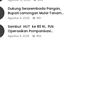
Dukung Swasembada Pangan,
Bupati Lamongan Mulai Tanam
Padi Musim Ketiga
Agustus 6, 2025
861
Sambut HUT ke 80 RI, PLN
Operasikan Pompanisasi
Persawahan dan Akses Air Bersih
Agustus 5, 2025
855