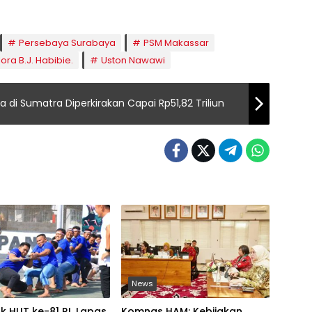
Persebaya Surabaya
PSM Makassar
ora B.J. Habibie.
Uston Nawawi
di Sumatra Diperkirakan Capai Rp51,82 Triliun
News
 HUT ke-81 RI, Lapas
Komnas HAM: Kebijakan