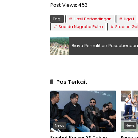
Post Views:
453
Tag:
Hasil Pertandingan
Liga 1
Sadida Nugraha Putra
Stadion Gel
Biaya Pemulihan Pascabencana 
Pos Terkait
News
News
Sambut Konser 30 Tahun,
Semarak