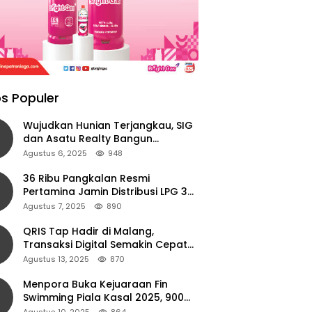
s Populer
Wujudkan Hunian Terjangkau, SIG
dan Asatu Realty Bangun
Perumahan di Cianjur
Agustus 6, 2025
948
36 Ribu Pangkalan Resmi
Pertamina Jamin Distribusi LPG 3
Kg Aman di Jawa Timur
Agustus 7, 2025
890
QRIS Tap Hadir di Malang,
Transaksi Digital Semakin Cepat
dan Mudah dengan Teknologi NFC
Agustus 13, 2025
870
Menpora Buka Kejuaraan Fin
Swimming Piala Kasal 2025, 900
Atlet Ambil Bagian
Agustus 10, 2025
864