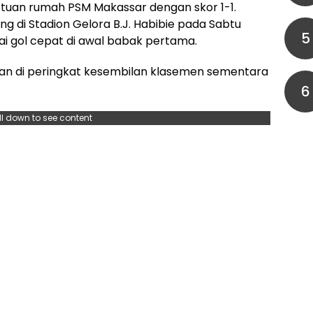
tuan rumah PSM Makassar dengan skor 1-1.
g di Stadion Gelora B.J. Habibie pada Sabtu
5
i gol cepat di awal babak pertama.
han di peringkat kesembilan klasemen sementara
6
ll down to see content