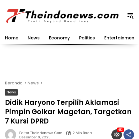
Langsung
ke
konten
Home
News
Economy
Politics
Entertainment
Beranda
News
News
Didik Haryono Terpilih Aklamasi
Pimpin Golkar Magetan, Targetkan
7 Kursi DPRD
613
Editor Theindonews.com
2 Min Baca
Desember 9, 2025