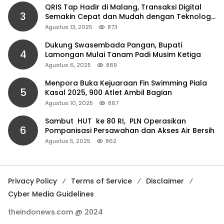
QRIS Tap Hadir di Malang, Transaksi Digital
3
Semakin Cepat dan Mudah dengan Teknologi
NFC
Agustus 13, 2025
873
Dukung Swasembada Pangan, Bupati
4
Lamongan Mulai Tanam Padi Musim Ketiga
Agustus 6, 2025
869
Menpora Buka Kejuaraan Fin Swimming Piala
5
Kasal 2025, 900 Atlet Ambil Bagian
Agustus 10, 2025
867
Sambut HUT ke 80 RI, PLN Operasikan
6
Pompanisasi Persawahan dan Akses Air Bersih
Agustus 5, 2025
862
Privacy Policy
Terms of Service
Disclaimer
Cyber Media Guidelines
theindonews.com @ 2024