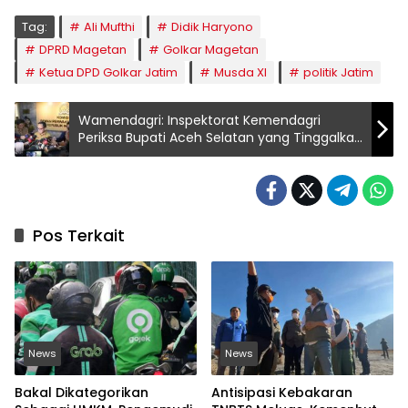
Tag:
Ali Mufthi
Didik Haryono
DPRD Magetan
Golkar Magetan
Ketua DPD Golkar Jatim
Musda XI
politik Jatim
Wamendagri: Inspektorat Kemendagri
Periksa Bupati Aceh Selatan yang Tinggalkan
Daerah Saat Bencana
Pos Terkait
News
News
Bakal Dikategorikan
Antisipasi Kebakaran