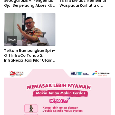
Sebagai UMKM, Pengemudi
TNBTS Meluas, Kemenhut
Ojol Berpeluang Akses KUR
Waspadai Karhutla di
Bersubsidi Tanpa Agunan
Jawa Timur
News
Telkom Rampungkan Spin-
Off InfraCo Tahap 2,
InfraNexia Jadi Pilar Utama
Bisnis Wholesale
Connectivity