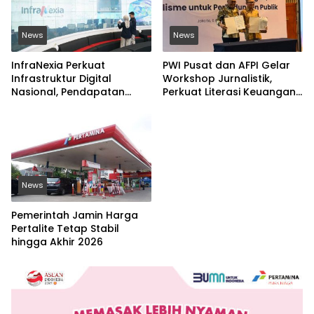
News
News
InfraNexia Perkuat
PWI Pusat dan AFPI Gelar
Infrastruktur Digital
Workshop Jurnalistik,
Nasional, Pendapatan
Perkuat Literasi Keuangan
Eksternal Melonjak 31
Digital dan Lawan Pinjol
Persen
Ilegal
News
Pemerintah Jamin Harga
Pertalite Tetap Stabil
hingga Akhir 2026