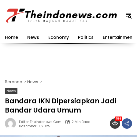
Langsung
ke
konten
Home
News
Economy
Politics
Entertainment
Beranda
News
News
Bandara IKN Dipersiapkan Jadi
Bandar Udara Umum
586
Editor Theindonews.com
2 Min Baca
Desember 11, 2025