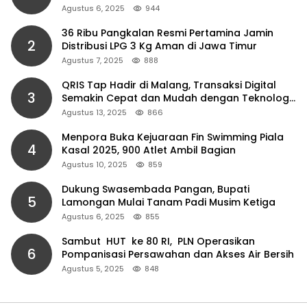
Agustus 6, 2025
944
36 Ribu Pangkalan Resmi Pertamina Jamin
2
Distribusi LPG 3 Kg Aman di Jawa Timur
Agustus 7, 2025
888
QRIS Tap Hadir di Malang, Transaksi Digital
3
Semakin Cepat dan Mudah dengan Teknologi
NFC
Agustus 13, 2025
866
Menpora Buka Kejuaraan Fin Swimming Piala
4
Kasal 2025, 900 Atlet Ambil Bagian
Agustus 10, 2025
859
Dukung Swasembada Pangan, Bupati
5
Lamongan Mulai Tanam Padi Musim Ketiga
Agustus 6, 2025
855
Sambut HUT ke 80 RI, PLN Operasikan
6
Pompanisasi Persawahan dan Akses Air Bersih
Agustus 5, 2025
848