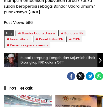
mampu memberikan pelayanan terbaik ketika
sudah beroperasi sebagai Bandar Udara Umum,”
pungkasnya.
(JVD)
Post Views:
586
Tag:
Bandar Udara Umum
Bandara IKN
Imam Alwan
Konektivitas IKN
OIKN
Penerbangan Komersial
Bupati Lampung Tengah dan Sejumlah Pihak
Ditangkap KPK dalam OTT
Pos Terkait