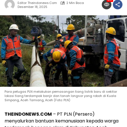
457
Editor Theindonews.com
2 Min Baca
Desember 18, 2025
Para petugas PLN melakukan pemasangan tiang listrik baru di sekitar
lokasi tiang terdampak banjir dan tanah longsor yang roboh di Kuala
Simpang, Aceh Tamiang, Aceh (Foto: PLN)
THEINDONEWS.COM
– PT PLN (Persero)
menyalurkan bantuan kemanusiaan kepada warga