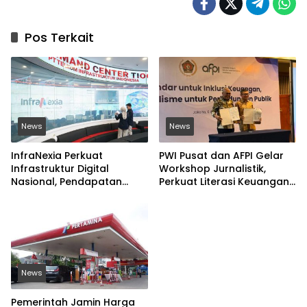
Pos Terkait
News
News
InfraNexia Perkuat
PWI Pusat dan AFPI Gelar
Infrastruktur Digital
Workshop Jurnalistik,
Nasional, Pendapatan
Perkuat Literasi Keuangan
Eksternal Melonjak 31
Digital dan Lawan Pinjol
Persen
Ilegal
News
Pemerintah Jamin Harga