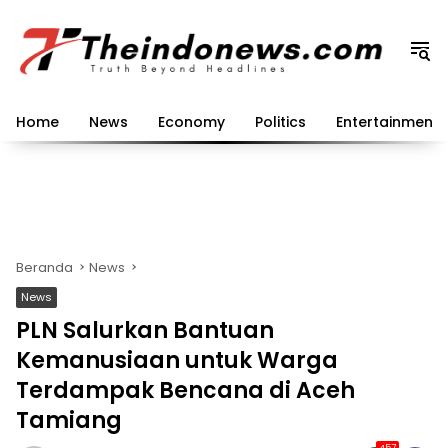
Langsung
ke
konten
Home
News
Economy
Politics
Entertainment
Beranda
News
News
PLN Salurkan Bantuan
Kemanusiaan untuk Warga
Terdampak Bencana di Aceh
Tamiang