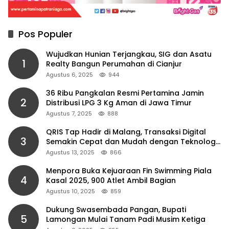
Pos Populer
Wujudkan Hunian Terjangkau, SIG dan Asatu
1
Realty Bangun Perumahan di Cianjur
Agustus 6, 2025
944
36 Ribu Pangkalan Resmi Pertamina Jamin
2
Distribusi LPG 3 Kg Aman di Jawa Timur
Agustus 7, 2025
888
QRIS Tap Hadir di Malang, Transaksi Digital
3
Semakin Cepat dan Mudah dengan Teknologi
NFC
Agustus 13, 2025
866
Menpora Buka Kejuaraan Fin Swimming Piala
4
Kasal 2025, 900 Atlet Ambil Bagian
Agustus 10, 2025
859
Dukung Swasembada Pangan, Bupati
5
Lamongan Mulai Tanam Padi Musim Ketiga