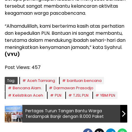
tersebut sangat membantu kelancaran aktivitas
keagamaan warga pascabencana.
“Alhamdulillah, kami berterima kasih atas perhatian
dan kepedulian PLN. Bantuan ini sangat membantu,
terutama dalam mendukung ibadah sehari-hari dan
meningkatkan kenyamanan jamaah,” kata Syahrul.
(VYU)
Post Views:
457
Tag:
Aceh Tamiang
bantuan bencana
Bencana Alam.
Darmawan Prasodjo
Kelistrikan Aceh
PLN
TJSL PLN
YBM PLN
Pertagas Turun Tangan Bantu Warga
Terdampak Banjir dengan 8.000 Paket