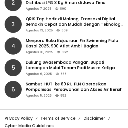
2
Distribusi LPG 3 Kg Aman di Jawa Timur
Agustus 7, 2025
890
QRIS Tap Hadir di Malang, Transaksi Digital
3
Semakin Cepat dan Mudah dengan Teknologi
NFC
Agustus 13, 2025
869
Menpora Buka Kejuaraan Fin Swimming Piala
4
Kasal 2025, 900 Atlet Ambil Bagian
Agustus 10, 2025
862
Dukung Swasembada Pangan, Bupati
5
Lamongan Mulai Tanam Padi Musim Ketiga
Agustus 6, 2025
858
Sambut HUT ke 80 RI, PLN Operasikan
6
Pompanisasi Persawahan dan Akses Air Bersih
Agustus 5, 2025
852
Privacy Policy
Terms of Service
Disclaimer
Cyber Media Guidelines