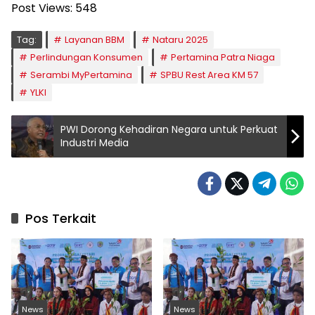
Post Views:
548
Tag:
Layanan BBM
Nataru 2025
Perlindungan Konsumen
Pertamina Patra Niaga
Serambi MyPertamina
SPBU Rest Area KM 57
YLKI
PWI Dorong Kehadiran Negara untuk Perkuat
Industri Media
Pos Terkait
News
News