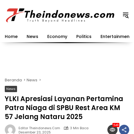
Langsung
ke
konten
Home
News
Economy
Politics
Entertainment
Beranda
News
News
YLKI Apresiasi Layanan Pertamina
Patra Niaga di SPBU Rest Area KM
57 Jelang Nataru 2025
548
Editor Theindonews.com
3 Min Baca
Desember 23, 2025