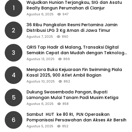
Wujudkan Hunian Terjangkau, SIG dan Asatu
1
Realty Bangun Perumahan di Cianjur
Agustus 6, 2025
947
36 Ribu Pangkalan Resmi Pertamina Jamin
2
Distribusi LPG 3 Kg Aman di Jawa Timur
Agustus 7, 2025
890
QRIS Tap Hadir di Malang, Transaksi Digital
3
Semakin Cepat dan Mudah dengan Teknologi
NFC
Agustus 13, 2025
869
Menpora Buka Kejuaraan Fin Swimming Piala
4
Kasal 2025, 900 Atlet Ambil Bagian
Agustus 10, 2025
862
Dukung Swasembada Pangan, Bupati
5
Lamongan Mulai Tanam Padi Musim Ketiga
Agustus 6, 2025
858
Sambut HUT ke 80 RI, PLN Operasikan
6
Pompanisasi Persawahan dan Akses Air Bersih
Agustus 5, 2025
852