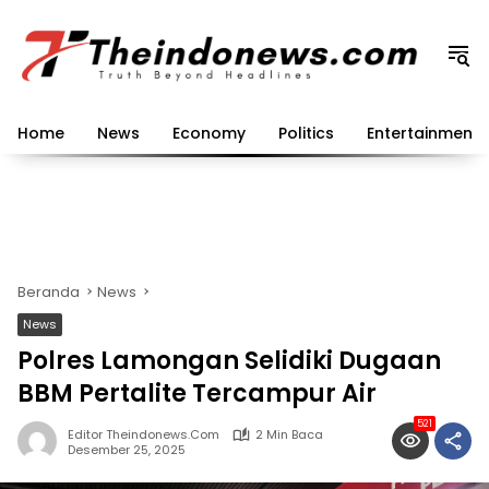
Langsung
ke
konten
Home
News
Economy
Politics
Entertainment
Beranda
News
News
Polres Lamongan Selidiki Dugaan
BBM Pertalite Tercampur Air
521
Editor Theindonews.com
2 Min Baca
Desember 25, 2025