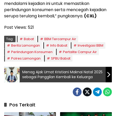
mendalami kejadian ini untuk memastikan
perlindungan konsumen serta mencegah kejadian
serupa terulang kembali,” pungkasnya.
(CXL)
Post Views:
521
Tag:
Babat
BBM Tercampur Air
Berita Lamongan
Info Babat
Investigasi BBM
Perlindungan Konsumen
Pertalite Campur Air
Polres Lamongan
SPBU Babat
Menag Ajak Umat Kristiani Maknai Natal 2025
sebagai Panggilan Kembali ke Keluarga
Pos Terkait