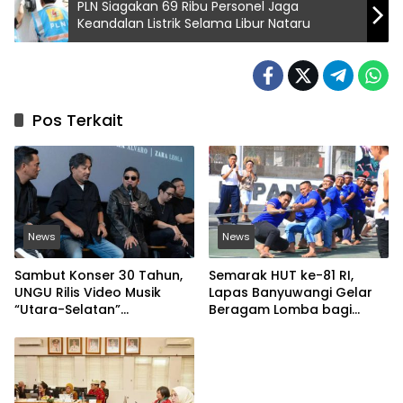
PLN Siagakan 69 Ribu Personel Jaga
Keandalan Listrik Selama Libur Nataru
Pos Terkait
News
News
Sambut Konser 30 Tahun,
Semarak HUT ke-81 RI,
UNGU Rilis Video Musik
Lapas Banyuwangi Gelar
“Utara-Selatan”
Beragam Lomba bagi
Disutradarai Pasha
Warga Binaan