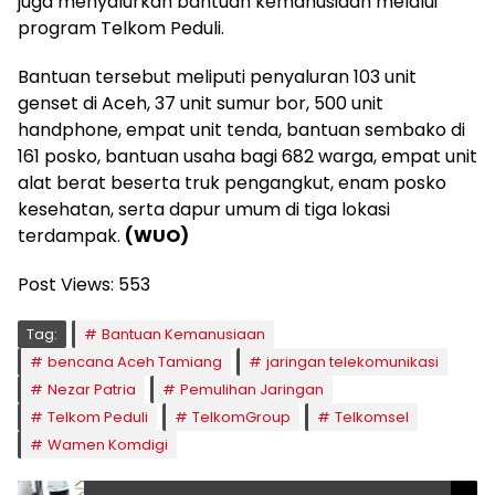
juga menyalurkan bantuan kemanusiaan melalui
program Telkom Peduli.
Bantuan tersebut meliputi penyaluran 103 unit
genset di Aceh, 37 unit sumur bor, 500 unit
handphone, empat unit tenda, bantuan sembako di
161 posko, bantuan usaha bagi 682 warga, empat unit
alat berat beserta truk pengangkut, enam posko
kesehatan, serta dapur umum di tiga lokasi
terdampak.
(WUO)
Post Views:
553
Tag:
Bantuan Kemanusiaan
bencana Aceh Tamiang
jaringan telekomunikasi
Nezar Patria
Pemulihan Jaringan
Telkom Peduli
TelkomGroup
Telkomsel
Wamen Komdigi