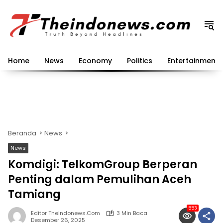
Langsung
ke
konten
Home
News
Economy
Politics
Entertainment
Beranda
News
News
Komdigi: TelkomGroup Berperan
Penting dalam Pemulihan Aceh
Tamiang
553
Editor Theindonews.com
3 Min Baca
Desember 26, 2025