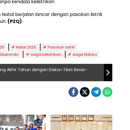
npa kendala kelistrikan.
 Natal berjalan lancar dengan pasokan listrik
guh.
(PZQ)
025
Natal 2025
Pasokan Listrik
 Situbondo
siaga kelistrikan
siaga Nataru
g Akhir Tahun dengan Diskon Tiket Besar-