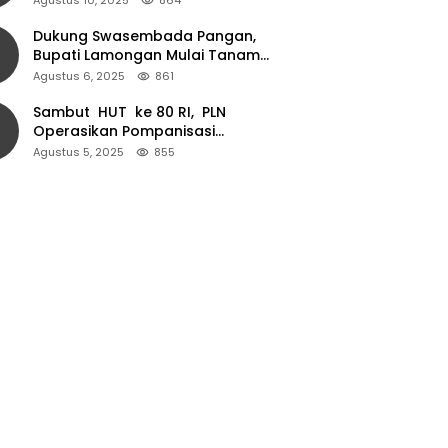
Dukung Swasembada Pangan,
Bupati Lamongan Mulai Tanam
Padi Musim Ketiga
Agustus 6, 2025
861
Sambut HUT ke 80 RI, PLN
Operasikan Pompanisasi
Persawahan dan Akses Air Bersih
Agustus 5, 2025
855