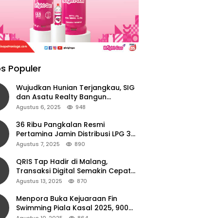
s Populer
Wujudkan Hunian Terjangkau, SIG
dan Asatu Realty Bangun
Perumahan di Cianjur
Agustus 6, 2025
948
36 Ribu Pangkalan Resmi
Pertamina Jamin Distribusi LPG 3
Kg Aman di Jawa Timur
Agustus 7, 2025
890
QRIS Tap Hadir di Malang,
Transaksi Digital Semakin Cepat
dan Mudah dengan Teknologi NFC
Agustus 13, 2025
870
Menpora Buka Kejuaraan Fin
Swimming Piala Kasal 2025, 900
Atlet Ambil Bagian
Agustus 10, 2025
864