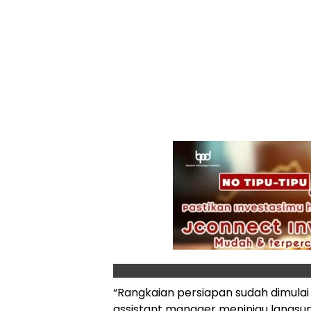
“Rangkaian persiapan sudah dimula
assistant manager meninjau langsung 