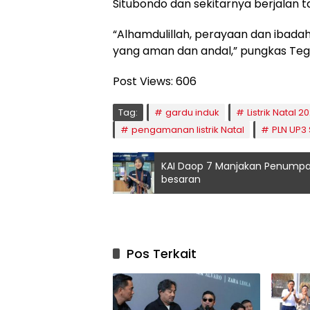
Situbondo dan sekitarnya berjalan ta
“Alhamdulillah, perayaan dan ibadah
yang aman dan andal,” pungkas Te
Post Views:
606
Tag:
gardu induk
Listrik Natal 2
pengamanan listrik Natal
PLN UP3
KAI Daop 7 Manjakan Penumpan
besaran
Pos Terkait