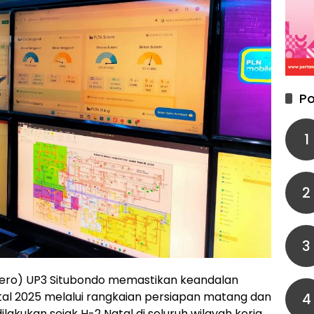
Po
1
2
3
sero) UP3 Situbondo memastikan keandalan
tal 2025 melalui rangkaian persiapan matang dan
4
lakukan sejak H-2 Natal di seluruh wilayah kerja