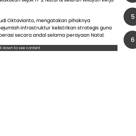
5
Budi Oktavianto, mengatakan pihaknya
jumlah infrastruktur kelistrikan strategis guna
perasi secara andal selama perayaan Natal.
6
ll down to see content