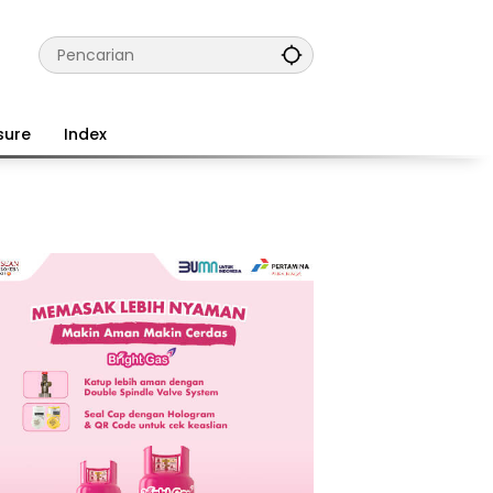
sure
Index