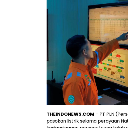
THEINDONEWS.COM
– PT PLN (Per
pasokan listrik selama perayaan Na
kesiapsiagaan personel yang telah di