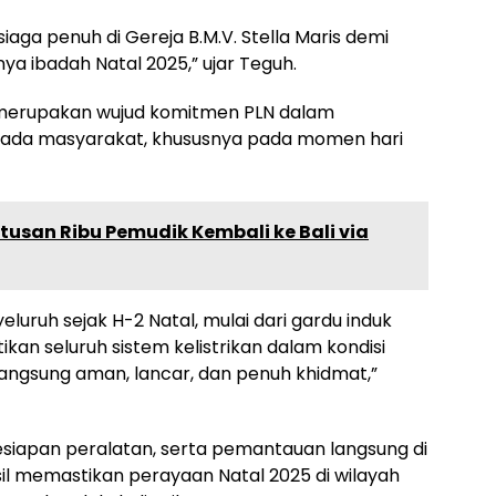
siaga penuh di Gereja B.M.V. Stella Maris demi
a ibadah Natal 2025,” ujar Teguh.
 merupakan wujud komitmen PLN dalam
ada masyarakat, khususnya pada momen hari
tusan Ribu Pemudik Kembali ke Bali via
ruh sejak H-2 Natal, mulai dari gardu induk
an seluruh sistem kelistrikan dalam kondisi
angsung aman, lancar, dan penuh khidmat,”
esiapan peralatan, serta pemantauan langsung di
il memastikan perayaan Natal 2025 di wilayah