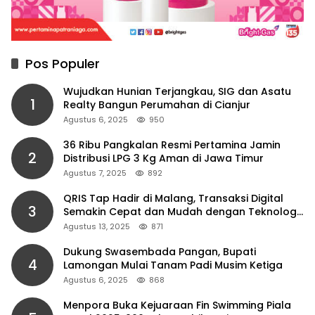
Pos Populer
Wujudkan Hunian Terjangkau, SIG dan Asatu
1
Realty Bangun Perumahan di Cianjur
Agustus 6, 2025
950
36 Ribu Pangkalan Resmi Pertamina Jamin
2
Distribusi LPG 3 Kg Aman di Jawa Timur
Agustus 7, 2025
892
QRIS Tap Hadir di Malang, Transaksi Digital
3
Semakin Cepat dan Mudah dengan Teknologi
NFC
Agustus 13, 2025
871
Dukung Swasembada Pangan, Bupati
4
Lamongan Mulai Tanam Padi Musim Ketiga
Agustus 6, 2025
868
Menpora Buka Kejuaraan Fin Swimming Piala