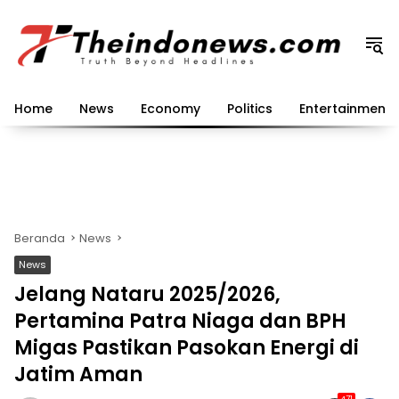
Langsung
ke
konten
Home
News
Economy
Politics
Entertainment
Beranda
News
News
Jelang Nataru 2025/2026,
Pertamina Patra Niaga dan BPH
Migas Pastikan Pasokan Energi di
Jatim Aman