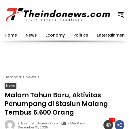
Langsung
ke
konten
Home
News
Economy
Politics
Entertainment
Beranda
News
News
Malam Tahun Baru, Aktivitas
Penumpang di Stasiun Malang
Tembus 6.600 Orang
413
Editor Theindonews.com
2 Min Baca
Desember 31, 2025