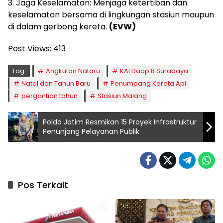
3. Jaga Keselamatan: Menjaga ketertiban dan
keselamatan bersama di lingkungan stasiun maupun
di dalam gerbong kereta.
(EVW)
Post Views:
413
Tag:
Angkutan Nataru
KAI Daop 8 Surabaya
Natal dan Tahun Baru
Penumpang Kereta Api
pergantian tahun
Stasiun Malang
Polda Jatim Resmikan 15 Proyek Infrastruktur
Penunjang Pelayanan Publik
Pos Terkait