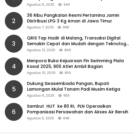
Agustus 6, 2025
944
36 Ribu Pangkalan Resmi Pertamina Jamin
2
Distribusi LPG 3 Kg Aman di Jawa Timur
Agustus 7, 2025
888
QRIS Tap Hadir di Malang, Transaksi Digital
3
Semakin Cepat dan Mudah dengan Teknologi
NFC
Agustus 13, 2025
866
Menpora Buka Kejuaraan Fin Swimming Piala
4
Kasal 2025, 900 Atlet Ambil Bagian
Agustus 10, 2025
859
Dukung Swasembada Pangan, Bupati
5
Lamongan Mulai Tanam Padi Musim Ketiga
Agustus 6, 2025
855
Sambut HUT ke 80 RI, PLN Operasikan
6
Pompanisasi Persawahan dan Akses Air Bersih
Agustus 5, 2025
848