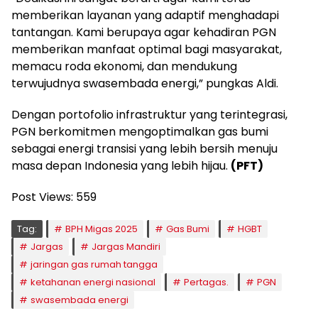
memberikan layanan yang adaptif menghadapi
tantangan. Kami berupaya agar kehadiran PGN
memberikan manfaat optimal bagi masyarakat,
memacu roda ekonomi, dan mendukung
terwujudnya swasembada energi,” pungkas Aldi.
Dengan portofolio infrastruktur yang terintegrasi,
PGN berkomitmen mengoptimalkan gas bumi
sebagai energi transisi yang lebih bersih menuju
masa depan Indonesia yang lebih hijau.
(PFT)
Post Views:
559
Tag:
BPH Migas 2025
Gas Bumi
HGBT
Jargas
Jargas Mandiri
jaringan gas rumah tangga
ketahanan energi nasional
Pertagas.
PGN
swasembada energi