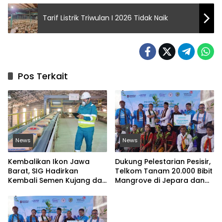
Tarif Listrik Triwulan I 2026 Tidak Naik
Pos Terkait
News
News
Kembalikan Ikon Jawa
Dukung Pelestarian Pesisir,
Barat, SIG Hadirkan
Telkom Tanam 20.000 Bibit
Kembali Semen Kujang dan
Mangrove di Jepara dan
Gandeng PERSIB Bandung
Manggarai Barat