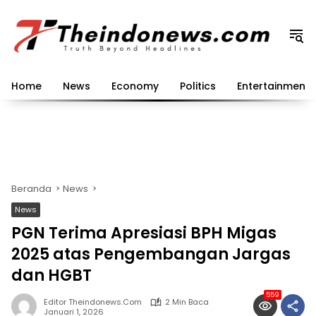
Langsung
ke
konten
Home
News
Economy
Politics
Entertainment
Beranda
News
News
PGN Terima Apresiasi BPH Migas
2025 atas Pengembangan Jargas
dan HGBT
559
Editor Theindonews.com
2 Min Baca
Januari 1, 2026