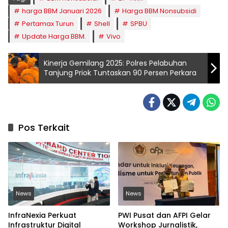
harga BBM Januari 2026
Harga BBM Nonsubsidi
Pertamax Turun
Shell
SPBU
Update Harga BBM.
Vivo
Kinerja Gemilang 2025: Polres Pelabuhan
Tanjung Priok Tuntaskan 90 Persen Perkara
Pos Terkait
News
News
InfraNexia Perkuat
PWI Pusat dan AFPI Gelar
Infrastruktur Digital
Workshop Jurnalistik,