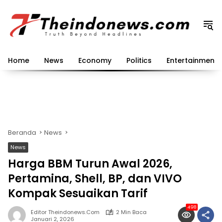
Langsung
ke
konten
Home
News
Economy
Politics
Entertainment
Beranda
News
News
Harga BBM Turun Awal 2026,
Pertamina, Shell, BP, dan VIVO
Kompak Sesuaikan Tarif
498
Editor Theindonews.com
2 Min Baca
Januari 2, 2026