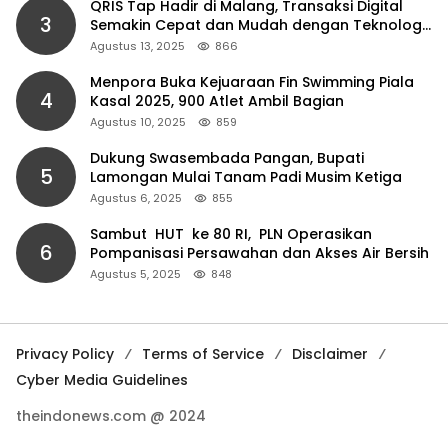
QRIS Tap Hadir di Malang, Transaksi Digital
3
Semakin Cepat dan Mudah dengan Teknologi
NFC
Agustus 13, 2025
866
Menpora Buka Kejuaraan Fin Swimming Piala
4
Kasal 2025, 900 Atlet Ambil Bagian
Agustus 10, 2025
859
Dukung Swasembada Pangan, Bupati
5
Lamongan Mulai Tanam Padi Musim Ketiga
Agustus 6, 2025
855
Sambut HUT ke 80 RI, PLN Operasikan
6
Pompanisasi Persawahan dan Akses Air Bersih
Agustus 5, 2025
848
Privacy Policy
Terms of Service
Disclaimer
Cyber Media Guidelines
theindonews.com @ 2024