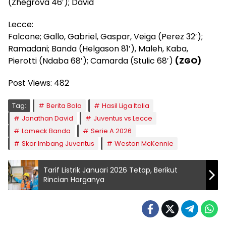
(Zhegrova 46′); David
Lecce:
Falcone; Gallo, Gabriel, Gaspar, Veiga (Perez 32′);
Ramadani; Banda (Helgason 81′), Maleh, Kaba,
Pierotti (Ndaba 68′); Camarda (Stulic 68′)
(ZGO)
Post Views:
482
Tag:
Berita Bola
Hasil Liga Italia
Jonathan David
Juventus vs Lecce
Lameck Banda
Serie A 2026
Skor Imbang Juventus
Weston McKennie
Tarif Listrik Januari 2026 Tetap, Berikut
Rincian Harganya