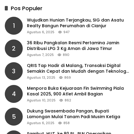
Pos Populer
Wujudkan Hunian Terjangkau, SIG dan Asatu
1
Realty Bangun Perumahan di Cianjur
Agustus 6, 2025
947
36 Ribu Pangkalan Resmi Pertamina Jamin
2
Distribusi LPG 3 Kg Aman di Jawa Timur
Agustus 7, 2025
890
QRIS Tap Hadir di Malang, Transaksi Digital
3
Semakin Cepat dan Mudah dengan Teknologi
NFC
Agustus 13, 2025
869
Menpora Buka Kejuaraan Fin Swimming Piala
4
Kasal 2025, 900 Atlet Ambil Bagian
Agustus 10, 2025
862
Dukung Swasembada Pangan, Bupati
5
Lamongan Mulai Tanam Padi Musim Ketiga
Agustus 6, 2025
858
Sambut HUT ke 80 RI, PLN Operasikan