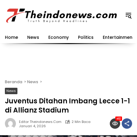
Langsung
ke
konten
Home
News
Economy
Politics
Entertainment
Beranda
News
News
Juventus Ditahan Imbang Lecce 1-1
di Allianz Stadium
482
Editor Theindonews.com
2 Min Baca
Januari 4, 2026