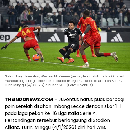
Gelandang Juventus, Weston McKennie (jersey hitam-hitam, No.22) saat
mencetak gol bagi I Bianconeri ketika menjamu Lecce di Stadion Allianz,
Turin Minggu (4/1/2026) dini hari WIB. (Foto: Juventus)
THEINDONEWS.COM
– Juventus harus puas berbagi
poin setelah ditahan imbang Lecce dengan skor 1-1
pada laga pekan ke-18 Liga Italia Serie A.
Pertandingan tersebut berlangsung di Stadion
Allianz, Turin, Minggu (4/1/2026) dini hari WIB.