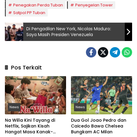
Penegakan Perda Tuban
Penyegelan Tower
Satpol PP Tuban
Di Pengadilan New York, Nicolas Maduro:
Saya Masih Presiden Venezuela
Pos Terkait
News
News
Na Willa Kini Tayang di
Dua Gol Joao Pedro dan
Netflix, Sajikan Kisah
Caicedo Bawa Chelsea
Hangat Masa Kanak-
Bungkam AC Milan