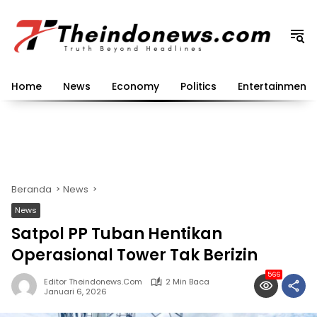
Langsung
ke
konten
Home
News
Economy
Politics
Entertainment
Beranda
News
News
Satpol PP Tuban Hentikan
Operasional Tower Tak Berizin
566
Editor Theindonews.com
2 Min Baca
Januari 6, 2026