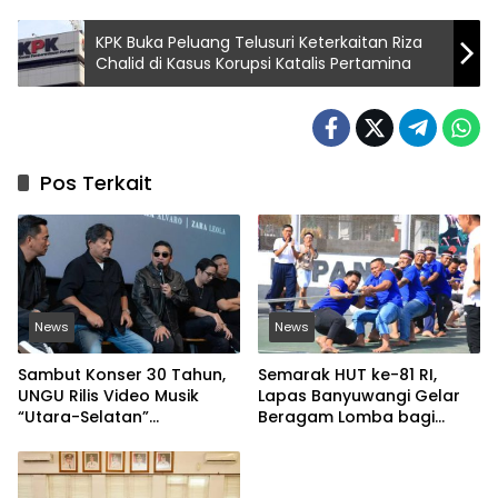
KPK Buka Peluang Telusuri Keterkaitan Riza
Chalid di Kasus Korupsi Katalis Pertamina
Pos Terkait
News
News
Sambut Konser 30 Tahun,
Semarak HUT ke-81 RI,
UNGU Rilis Video Musik
Lapas Banyuwangi Gelar
“Utara-Selatan”
Beragam Lomba bagi
Disutradarai Pasha
Warga Binaan