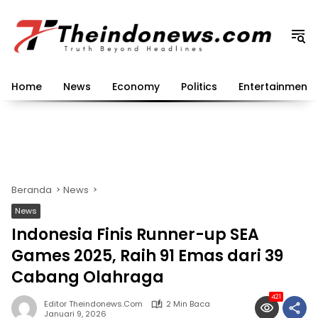
Langsung
ke
konten
Home
News
Economy
Politics
Entertainment
Beranda
News
News
Indonesia Finis Runner-up SEA
Games 2025, Raih 91 Emas dari 39
Cabang Olahraga
421
Editor Theindonews.com
2 Min Baca
Januari 9, 2026