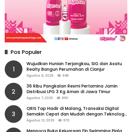
Pos Populer
Wujudkan Hunian Terjangkau, SIG dan Asatu
1
Realty Bangun Perumahan di Cianjur
Agustus 6, 2025
948
36 Ribu Pangkalan Resmi Pertamina Jamin
2
Distribusi LPG 3 Kg Aman di Jawa Timur
Agustus 7, 2025
890
QRIS Tap Hadir di Malang, Transaksi Digital
3
Semakin Cepat dan Mudah dengan Teknologi
NFC
Agustus 13, 2025
870
Menpora Buka Kejuaraan Fin Swimming Piala