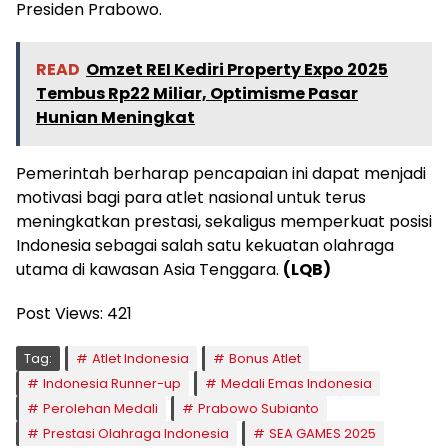
Presiden Prabowo.
READ
Omzet REI Kediri Property Expo 2025
Tembus Rp22 Miliar, Optimisme Pasar
Hunian Meningkat
Pemerintah berharap pencapaian ini dapat menjadi
motivasi bagi para atlet nasional untuk terus
meningkatkan prestasi, sekaligus memperkuat posisi
Indonesia sebagai salah satu kekuatan olahraga
utama di kawasan Asia Tenggara.
(LQB)
Post Views:
421
Tag:
Atlet Indonesia
Bonus Atlet
Indonesia Runner-up
Medali Emas Indonesia
Perolehan Medali
Prabowo Subianto
Prestasi Olahraga Indonesia
SEA GAMES 2025