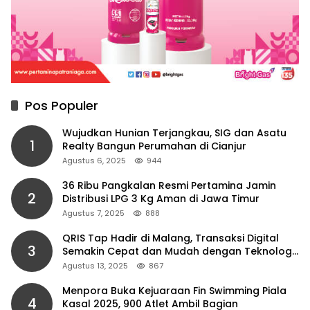
Pos Populer
Wujudkan Hunian Terjangkau, SIG dan Asatu
1
Realty Bangun Perumahan di Cianjur
Agustus 6, 2025
944
36 Ribu Pangkalan Resmi Pertamina Jamin
2
Distribusi LPG 3 Kg Aman di Jawa Timur
Agustus 7, 2025
888
QRIS Tap Hadir di Malang, Transaksi Digital
3
Semakin Cepat dan Mudah dengan Teknologi
NFC
Agustus 13, 2025
867
Menpora Buka Kejuaraan Fin Swimming Piala
4
Kasal 2025, 900 Atlet Ambil Bagian