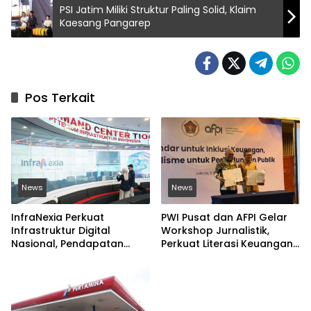
PSI Jatim Miliki Struktur Paling Solid, Klaim
Kaesang Pangarep
Pos Terkait
News
News
InfraNexia Perkuat
PWI Pusat dan AFPI Gelar
Infrastruktur Digital
Workshop Jurnalistik,
Nasional, Pendapatan
Perkuat Literasi Keuangan
Eksternal Melonjak 31
Digital dan Lawan Pinjol
Persen
Ilegal