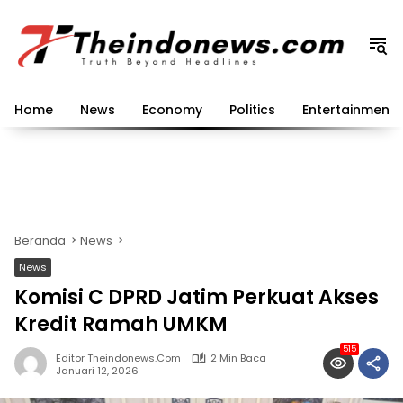
Langsung
ke
konten
Home
News
Economy
Politics
Entertainment
Beranda
News
News
Komisi C DPRD Jatim Perkuat Akses
Kredit Ramah UMKM
515
Editor Theindonews.com
2 Min Baca
Januari 12, 2026