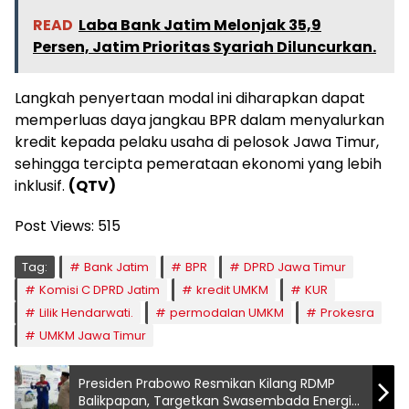
READ
Laba Bank Jatim Melonjak 35,9
Persen, Jatim Prioritas Syariah Diluncurkan.
Langkah penyertaan modal ini diharapkan dapat
memperluas daya jangkau BPR dalam menyalurkan
kredit kepada pelaku usaha di pelosok Jawa Timur,
sehingga tercipta pemerataan ekonomi yang lebih
inklusif.
(QTV)
Post Views:
515
Tag:
Bank Jatim
BPR
DPRD Jawa Timur
Komisi C DPRD Jatim
kredit UMKM
KUR
Lilik Hendarwati.
permodalan UMKM
Prokesra
UMKM Jawa Timur
Presiden Prabowo Resmikan Kilang RDMP
Balikpapan, Targetkan Swasembada Energi