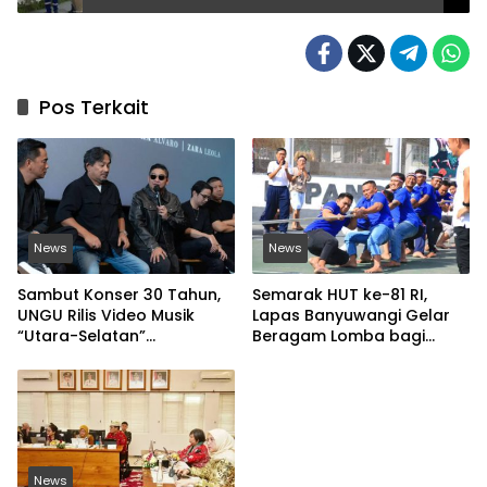
Lima Tahun
Pos Terkait
News
News
Sambut Konser 30 Tahun,
Semarak HUT ke-81 RI,
UNGU Rilis Video Musik
Lapas Banyuwangi Gelar
“Utara-Selatan”
Beragam Lomba bagi
Disutradarai Pasha
Warga Binaan
News