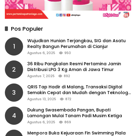
Pos Populer
Wujudkan Hunian Terjangkau, SIG dan Asatu
1
Realty Bangun Perumahan di Cianjur
Agustus 6, 2025
950
36 Ribu Pangkalan Resmi Pertamina Jamin
2
Distribusi LPG 3 Kg Aman di Jawa Timur
Agustus 7, 2025
892
QRIS Tap Hadir di Malang, Transaksi Digital
3
Semakin Cepat dan Mudah dengan Teknologi
NFC
Agustus 13, 2025
872
Dukung Swasembada Pangan, Bupati
4
Lamongan Mulai Tanam Padi Musim Ketiga
Agustus 6, 2025
869
Menpora Buka Kejuaraan Fin Swimming Piala