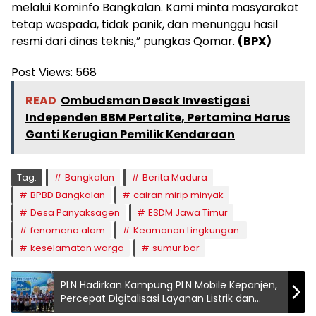
melalui Kominfo Bangkalan. Kami minta masyarakat
tetap waspada, tidak panik, dan menunggu hasil
resmi dari dinas teknis,” pungkas Qomar.
(BPX)
Post Views:
568
READ
Ombudsman Desak Investigasi
Independen BBM Pertalite, Pertamina Harus
Ganti Kerugian Pemilik Kendaraan
Tag:
Bangkalan
Berita Madura
BPBD Bangkalan
cairan mirip minyak
Desa Panyaksagen
ESDM Jawa Timur
fenomena alam
Keamanan Lingkungan.
keselamatan warga
sumur bor
PLN Hadirkan Kampung PLN Mobile Kepanjen,
Percepat Digitalisasi Layanan Listrik dan
Internet