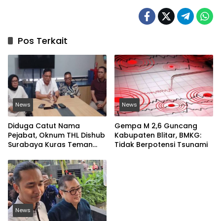
Pos Terkait
News
News
Diduga Catut Nama
Gempa M 2,6 Guncang
Pejabat, Oknum THL Dishub
Kabupaten Blitar, BMKG:
Surabaya Kuras Teman
Tidak Berpotensi Tsunami
Sekolah Rp20 Juta
News