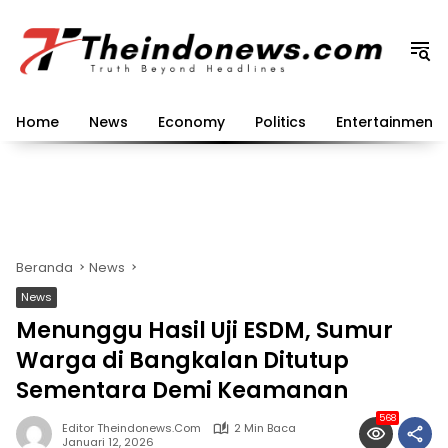
Langsung
ke
konten
Home
News
Economy
Politics
Entertainment
Beranda
News
News
Menunggu Hasil Uji ESDM, Sumur
Warga di Bangkalan Ditutup
Sementara Demi Keamanan
568
Editor Theindonews.com
2 Min Baca
Januari 12, 2026