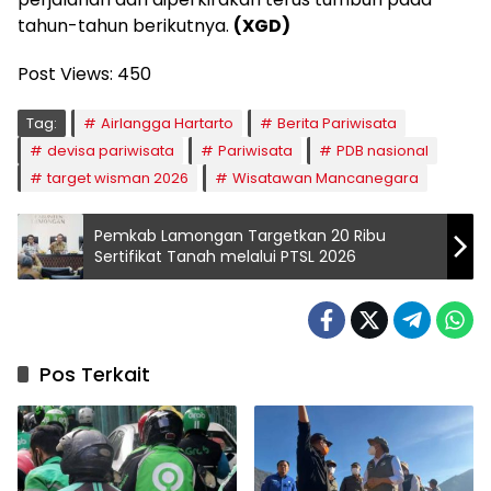
tahun-tahun berikutnya.
(XGD)
Post Views:
450
Tag:
Airlangga Hartarto
Berita Pariwisata
devisa pariwisata
Pariwisata
PDB nasional
target wisman 2026
Wisatawan Mancanegara
Pemkab Lamongan Targetkan 20 Ribu
Sertifikat Tanah melalui PTSL 2026
Pos Terkait