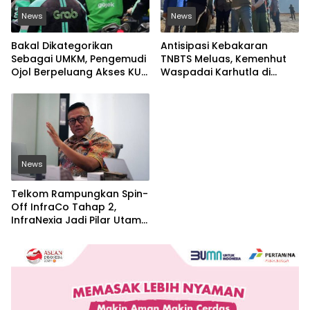
News
News
Bakal Dikategorikan
Antisipasi Kebakaran
Sebagai UMKM, Pengemudi
TNBTS Meluas, Kemenhut
Ojol Berpeluang Akses KUR
Waspadai Karhutla di
Bersubsidi Tanpa Agunan
Jawa Timur
News
Telkom Rampungkan Spin-
Off InfraCo Tahap 2,
InfraNexia Jadi Pilar Utama
Bisnis Wholesale
Connectivity