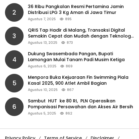
36 Ribu Pangkalan Resmi Pertamina Jamin
2
Distribusi LPG 3 Kg Aman di Jawa Timur
Agustus 7, 2025
895
QRIS Tap Hadir di Malang, Transaksi Digital
3
Semakin Cepat dan Mudah dengan Teknologi
NFC
Agustus 13, 2025
873
Dukung Swasembada Pangan, Bupati
4
Lamongan Mulai Tanam Padi Musim Ketiga
Agustus 6, 2025
869
Menpora Buka Kejuaraan Fin Swimming Piala
5
Kasal 2025, 900 Atlet Ambil Bagian
Agustus 10, 2025
867
Sambut HUT ke 80 RI, PLN Operasikan
6
Pompanisasi Persawahan dan Akses Air Bersih
Agustus 5, 2025
862
Privacy Policy
Terms of Service
Disclaimer