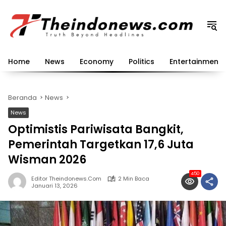
Langsung
ke
konten
Home
News
Economy
Politics
Entertainment
Beranda
News
News
Optimistis Pariwisata Bangkit,
Pemerintah Targetkan 17,6 Juta
Wisman 2026
450
Editor Theindonews.com
2 Min Baca
Januari 13, 2026