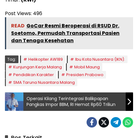
Post Views:
496
READ
GoCar Resmi Beroperasi di RSUD Dr.
Soetomo, Permudah Transportasi Pasien
dan Tenaga Kesehatan
Tag:
Helikopter AW189
Ibu Kota Nusantara (IKN).
Kunjungan Kerja Malang
Mobil Maung
Pendidikan Karakter
Presiden Prabowo
SMA Taruna Nusantara Malang
Operasi Kilang Terintegrasi Balikpapan
Pangkas Impor BBM, RI Hemat Rp60 Triliun
Pos Terkait