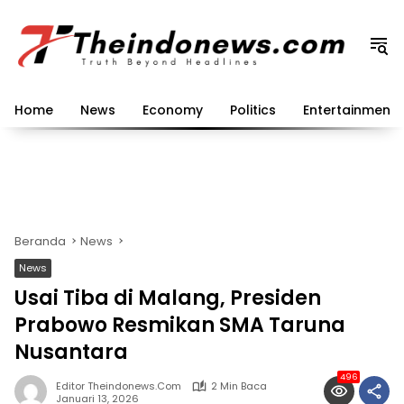
Langsung
ke
konten
Home
News
Economy
Politics
Entertainment
Beranda
News
News
Usai Tiba di Malang, Presiden
Prabowo Resmikan SMA Taruna
Nusantara
496
Editor Theindonews.com
2 Min Baca
Januari 13, 2026