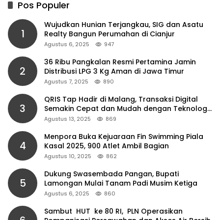
Pos Populer
Wujudkan Hunian Terjangkau, SIG dan Asatu
1
Realty Bangun Perumahan di Cianjur
Agustus 6, 2025
947
36 Ribu Pangkalan Resmi Pertamina Jamin
2
Distribusi LPG 3 Kg Aman di Jawa Timur
Agustus 7, 2025
890
QRIS Tap Hadir di Malang, Transaksi Digital
3
Semakin Cepat dan Mudah dengan Teknologi
NFC
Agustus 13, 2025
869
Menpora Buka Kejuaraan Fin Swimming Piala
4
Kasal 2025, 900 Atlet Ambil Bagian
Agustus 10, 2025
862
Dukung Swasembada Pangan, Bupati
5
Lamongan Mulai Tanam Padi Musim Ketiga
Agustus 6, 2025
860
Sambut HUT ke 80 RI, PLN Operasikan