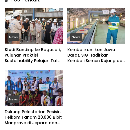
News
News
Studi Banding ke Bogasari,
Kembalikan Ikon Jawa
Puluhan Praktisi
Barat, SIG Hadirkan
Sustainability Pelajari Tata
Kembali Semen Kujang dan
Kelola Industri
Gandeng PERSIB Bandung
Berkelanjutan
News
Dukung Pelestarian Pesisir,
Telkom Tanam 20.000 Bibit
Mangrove di Jepara dan
Manggarai Barat