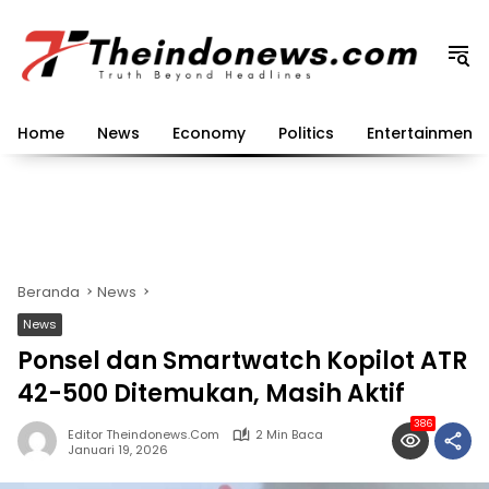
Langsung
ke
konten
Home
News
Economy
Politics
Entertainment
Beranda
News
News
Ponsel dan Smartwatch Kopilot ATR
42-500 Ditemukan, Masih Aktif
386
Editor Theindonews.com
2 Min Baca
Januari 19, 2026