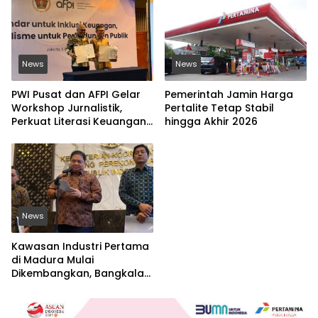
News
News
PWI Pusat dan AFPI Gelar
Pemerintah Jamin Harga
Workshop Jurnalistik,
Pertalite Tetap Stabil
Perkuat Literasi Keuangan
hingga Akhir 2026
Digital dan Lawan Pinjol
Ilegal
News
Kawasan Industri Pertama
di Madura Mulai
Dikembangkan, Bangkalan
Jadi Lokasi Strategis