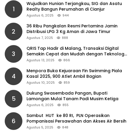
Wujudkan Hunian Terjangkau, SIG dan Asatu
1
Realty Bangun Perumahan di Cianjur
Agustus 6, 2025
944
36 Ribu Pangkalan Resmi Pertamina Jamin
2
Distribusi LPG 3 Kg Aman di Jawa Timur
Agustus 7, 2025
888
QRIS Tap Hadir di Malang, Transaksi Digital
3
Semakin Cepat dan Mudah dengan Teknologi
NFC
Agustus 13, 2025
866
Menpora Buka Kejuaraan Fin Swimming Piala
4
Kasal 2025, 900 Atlet Ambil Bagian
Agustus 10, 2025
859
Dukung Swasembada Pangan, Bupati
5
Lamongan Mulai Tanam Padi Musim Ketiga
Agustus 6, 2025
855
Sambut HUT ke 80 RI, PLN Operasikan
6
Pompanisasi Persawahan dan Akses Air Bersih
Agustus 5, 2025
848