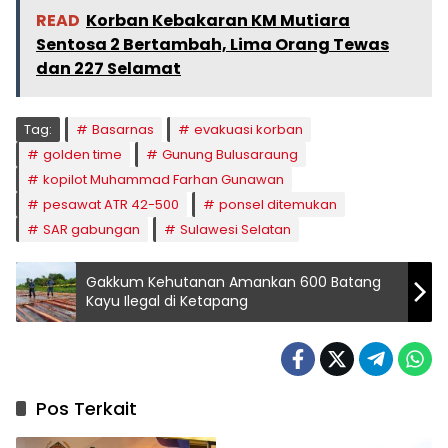
READ
Korban Kebakaran KM Mutiara
Sentosa 2 Bertambah, Lima Orang Tewas
dan 227 Selamat
Tag:
Basarnas
evakuasi korban
golden time
Gunung Bulusaraung
kopilot Muhammad Farhan Gunawan
pesawat ATR 42-500
ponsel ditemukan
SAR gabungan
Sulawesi Selatan
Gakkum Kehutanan Amankan 600 Batang
Kayu Ilegal di Ketapang
Pos Terkait