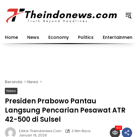
Langsung
ke
konten
Home
News
Economy
Politics
Entertainment
Beranda
News
News
Presiden Prabowo Pantau
Langsung Pencarian Pesawat ATR
42-500 di Sulsel
402
Editor Theindonews.com
2 Min Baca
Januari 19, 2026