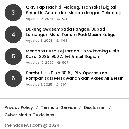
QRIS Tap Hadir di Malang, Transaksi Digital
3
Semakin Cepat dan Mudah dengan Teknologi
NFC
Agustus 13, 2025
871
Dukung Swasembada Pangan, Bupati
4
Lamongan Mulai Tanam Padi Musim Ketiga
Agustus 6, 2025
868
Menpora Buka Kejuaraan Fin Swimming Piala
5
Kasal 2025, 900 Atlet Ambil Bagian
Agustus 10, 2025
867
Sambut HUT ke 80 RI, PLN Operasikan
6
Pompanisasi Persawahan dan Akses Air Bersih
Agustus 5, 2025
861
Privacy Policy
Terms of Service
Disclaimer
Cyber Media Guidelines
theindonews.com @ 2024