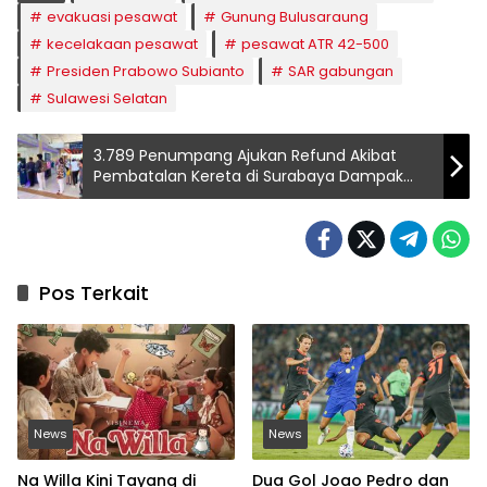
evakuasi pesawat
Gunung Bulusaraung
kecelakaan pesawat
pesawat ATR 42-500
Presiden Prabowo Subianto
SAR gabungan
Sulawesi Selatan
3.789 Penumpang Ajukan Refund Akibat
Pembatalan Kereta di Surabaya Dampak
Banjir
Pos Terkait
News
News
Na Willa Kini Tayang di
Dua Gol Joao Pedro dan