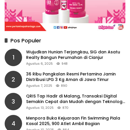
Pos Populer
Wujudkan Hunian Terjangkau, SIG dan Asatu
1
Realty Bangun Perumahan di Cianjur
Agustus 6, 2025
948
36 Ribu Pangkalan Resmi Pertamina Jamin
2
Distribusi LPG 3 Kg Aman di Jawa Timur
Agustus 7, 2025
890
QRIS Tap Hadir di Malang, Transaksi Digital
3
Semakin Cepat dan Mudah dengan Teknologi
NFC
Agustus 13, 2025
870
Menpora Buka Kejuaraan Fin Swimming Piala
4
Kasal 2025, 900 Atlet Ambil Bagian
Agustus 10, 2025
864