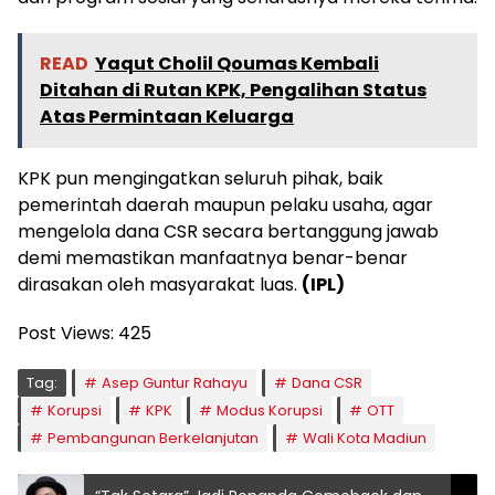
READ
Yaqut Cholil Qoumas Kembali
Ditahan di Rutan KPK, Pengalihan Status
Atas Permintaan Keluarga
KPK pun mengingatkan seluruh pihak, baik
pemerintah daerah maupun pelaku usaha, agar
mengelola dana CSR secara bertanggung jawab
demi memastikan manfaatnya benar-benar
dirasakan oleh masyarakat luas.
(IPL)
Post Views:
425
Tag:
Asep Guntur Rahayu
Dana CSR
Korupsi
KPK
Modus Korupsi
OTT
Pembangunan Berkelanjutan
Wali Kota Madiun