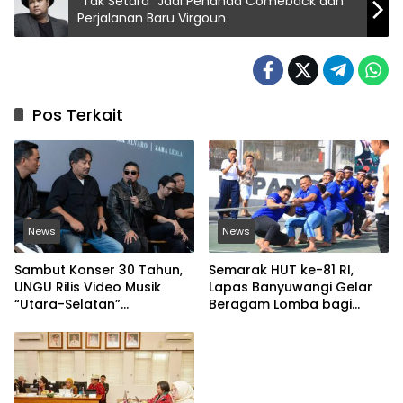
“Tak Setara” Jadi Penanda Comeback dan
Perjalanan Baru Virgoun
Pos Terkait
News
News
Sambut Konser 30 Tahun,
Semarak HUT ke-81 RI,
UNGU Rilis Video Musik
Lapas Banyuwangi Gelar
“Utara-Selatan”
Beragam Lomba bagi
Disutradarai Pasha
Warga Binaan