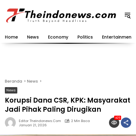
Langsung
ke
konten
Home
News
Economy
Politics
Entertainment
Beranda
News
News
Korupsi Dana CSR, KPK: Masyarakat
Jadi Pihak Paling Dirugikan
425
Editor Theindonews.com
2 Min Baca
Januari 21, 2026