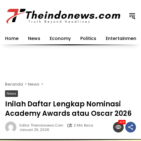
Langsung
ke
konten
Home
News
Economy
Politics
Entertainment
Beranda
News
News
Inilah Daftar Lengkap Nominasi
Academy Awards atau Oscar 2026
425
Editor Theindonews.com
2 Min Baca
Januari 25, 2026