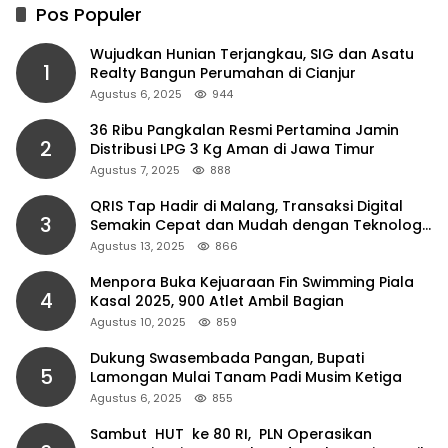
Pos Populer
Wujudkan Hunian Terjangkau, SIG dan Asatu
1
Realty Bangun Perumahan di Cianjur
Agustus 6, 2025
944
36 Ribu Pangkalan Resmi Pertamina Jamin
2
Distribusi LPG 3 Kg Aman di Jawa Timur
Agustus 7, 2025
888
QRIS Tap Hadir di Malang, Transaksi Digital
3
Semakin Cepat dan Mudah dengan Teknologi
NFC
Agustus 13, 2025
866
Menpora Buka Kejuaraan Fin Swimming Piala
4
Kasal 2025, 900 Atlet Ambil Bagian
Agustus 10, 2025
859
Dukung Swasembada Pangan, Bupati
5
Lamongan Mulai Tanam Padi Musim Ketiga
Agustus 6, 2025
855
Sambut HUT ke 80 RI, PLN Operasikan