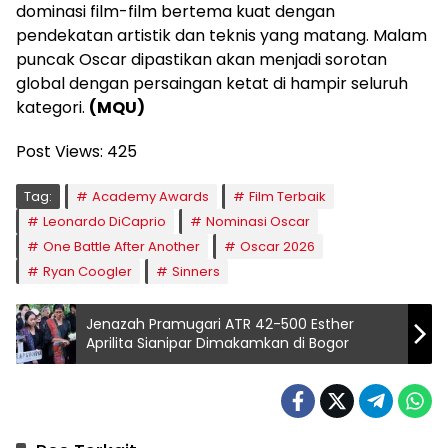
dominasi film-film bertema kuat dengan
pendekatan artistik dan teknis yang matang. Malam
puncak Oscar dipastikan akan menjadi sorotan
global dengan persaingan ketat di hampir seluruh
kategori.
(MQU)
Post Views:
425
Tag:
Academy Awards
Film Terbaik
Leonardo DiCaprio
Nominasi Oscar
One Battle After Another
Oscar 2026
Ryan Coogler
Sinners
Jenazah Pramugari ATR 42-500 Esther
Aprilita Sianipar Dimakamkan di Bogor