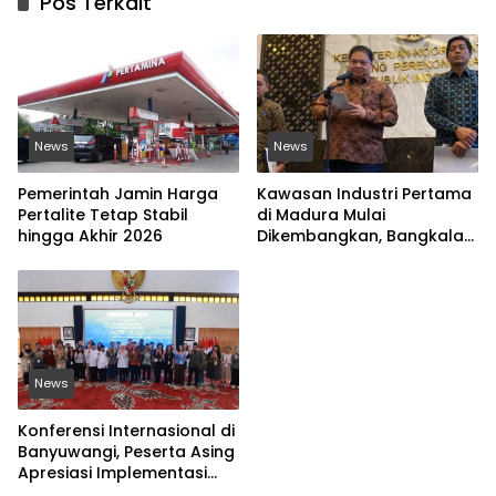
Pos Terkait
News
News
Pemerintah Jamin Harga
Kawasan Industri Pertama
Pertalite Tetap Stabil
di Madura Mulai
hingga Akhir 2026
Dikembangkan, Bangkalan
Jadi Lokasi Strategis
News
Konferensi Internasional di
Banyuwangi, Peserta Asing
Apresiasi Implementasi
Nilai-Nilai Islam