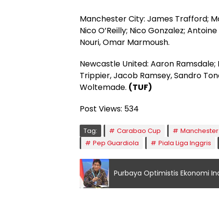
Manchester City: James Trafford; M
Nico O’Reilly; Nico Gonzalez; Antoine
Nouri, Omar Marmoush.
Newcastle United: Aaron Ramsdale; 
Trippier, Jacob Ramsey, Sandro Tonal
Woltemade.
(TUF)
Post Views:
534
Tag:
Carabao Cup
Manchester 
Pep Guardiola
Piala Liga Inggris
Purbaya Optimistis Ekonomi I