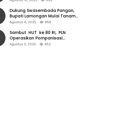
Dukung Swasembada Pangan,
Bupati Lamongan Mulai Tanam
Padi Musim Ketiga
Agustus 6, 2025
858
Sambut HUT ke 80 RI, PLN
Operasikan Pompanisasi
Persawahan dan Akses Air Bersih
Agustus 5, 2025
852