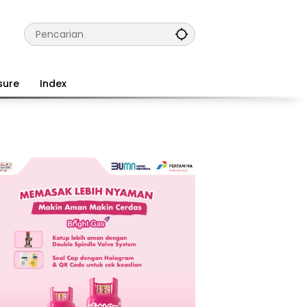
sure
Index