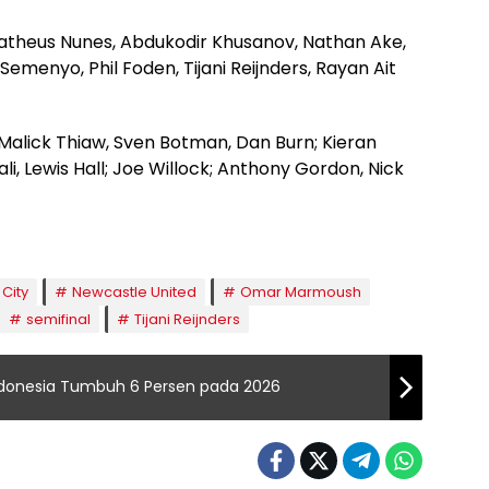
atheus Nunes, Abdukodir Khusanov, Nathan Ake,
 Semenyo, Phil Foden, Tijani Reijnders, Rayan Ait
Malick Thiaw, Sven Botman, Dan Burn; Kieran
i, Lewis Hall; Joe Willock; Anthony Gordon, Nick
City
Newcastle United
Omar Marmoush
semifinal
Tijani Reijnders
ndonesia Tumbuh 6 Persen pada 2026