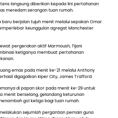
ntens langsung diberikan kepada lini pertahanan
eras meredam serangan tuan rumah.
a baru berjalan tujuh menit melalui sepakan Omar
emperlebar keunggulan agregat Manchester
ewat pergerakan aktif Marmoush, Tijani
ombinasi ketiganya membuat pertahanan
ekanan.
ang emas pada menit ke-21 melalui Anthony
hasil digagalkan kiper City, James Trafford.
anya di papan skor pada menit ke-29 untuk
a menit berselang, gelandang keturunan
, menambah gol ketiga bagi tuan rumah.
melakukan sejumlah pergantian pemain guna