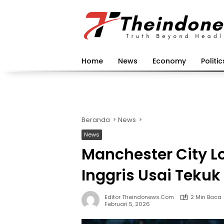
Langsung
ke
konten
Home
News
Economy
Politic
Beranda
News
News
Manchester City Lol
Inggris Usai Tekuk
Editor Theindonews.com
2 Min Baca
Februari 5, 2026