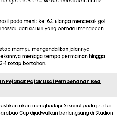
Elanga dan Yoane Wissa dimasukkan untuk
sil pada menit ke-62. Elanga mencetak gol
ndividu dari sisi kiri yang berhasil mengecoh
 tetap mampu mengendalikan jalannya
n-rekannya menjaga tempo permainan hingga
 3-1 tetap bertahan.
an Pejabat Pajak Usai Pembenahan Bea
dipastikan akan menghadapi Arsenal pada partai
k Carabao Cup dijadwalkan berlangsung di Stadion