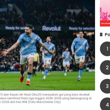
Po
1
2
3
7) dan Rayan Ait-Nouri (No.21) merayakan gol yang baru dicetak
ua semifinal Piala Liga Inggris 2025-2026 yang berlangsung di
 2026 dini hari WIB. (Foto: Manchester City)
4