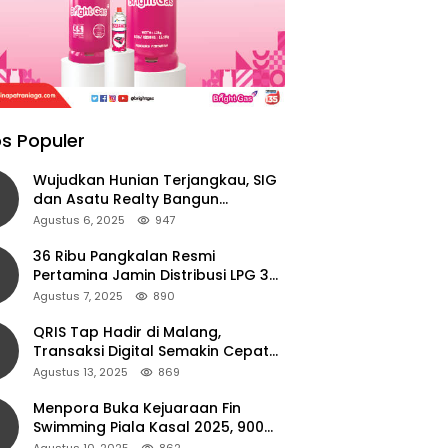
s Populer
Wujudkan Hunian Terjangkau, SIG
dan Asatu Realty Bangun
Perumahan di Cianjur
Agustus 6, 2025
947
36 Ribu Pangkalan Resmi
Pertamina Jamin Distribusi LPG 3
Kg Aman di Jawa Timur
Agustus 7, 2025
890
QRIS Tap Hadir di Malang,
Transaksi Digital Semakin Cepat
dan Mudah dengan Teknologi NFC
Agustus 13, 2025
869
Menpora Buka Kejuaraan Fin
Swimming Piala Kasal 2025, 900
Atlet Ambil Bagian
Agustus 10, 2025
862