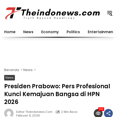
Langsung
ke
konten
Home
News
Economy
Politics
Entertainment
Beranda
News
News
Presiden Prabowo: Pers Profesional
Kunci Kemajuan Bangsa di HPN
2026
532
Editor Theindonews.com
2 Min Baca
Februari 9, 2026