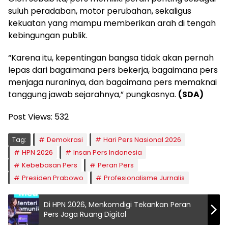
suluh peradaban, motor perubahan, sekaligus
kekuatan yang mampu memberikan arah di tengah
kebingungan publik.
“Karena itu, kepentingan bangsa tidak akan pernah
lepas dari bagaimana pers bekerja, bagaimana pers
menjaga nuraninya, dan bagaimana pers memaknai
tanggung jawab sejarahnya,” pungkasnya.
(SDA)
Post Views:
532
Tag:
Demokrasi
Hari Pers Nasional 2026
HPN 2026
Insan Pers Indonesia
Kebebasan Pers
Peran Pers
Presiden Prabowo
Profesionalisme Jurnalis
Di HPN 2026, Menkomdigi Tekankan Peran
Pers Jaga Ruang Digital