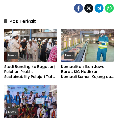
Pos Terkait
News
News
Studi Banding ke Bogasari,
Kembalikan Ikon Jawa
Puluhan Praktisi
Barat, SIG Hadirkan
Sustainability Pelajari Tata
Kembali Semen Kujang dan
Kelola Industri
Gandeng PERSIB Bandung
Berkelanjutan
News