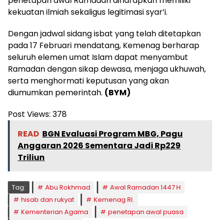
penetapan awal Ramadan diharapkan memiliki
kekuatan ilmiah sekaligus legitimasi syar’i.
Dengan jadwal sidang isbat yang telah ditetapkan
pada 17 Februari mendatang, Kemenag berharap
seluruh elemen umat Islam dapat menyambut
Ramadan dengan sikap dewasa, menjaga ukhuwah,
serta menghormati keputusan yang akan
diumumkan pemerintah.
(BYM)
Post Views:
378
READ
BGN Evaluasi Program MBG, Pagu
Anggaran 2026 Sementara Jadi Rp229
Triliun
Tag:
Abu Rokhmad
Awal Ramadan 1447 H
hisab dan rukyat
Kemenag RI.
Kementerian Agama
penetapan awal puasa