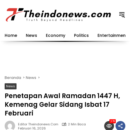
Langsung
ke
konten
Home
News
Economy
Politics
Entertainment
Beranda
News
News
Penetapan Awal Ramadan 1447 H,
Kemenag Gelar Sidang Isbat 17
Februari
378
Editor Theindonews.com
2 Min Baca
Februari 16, 2026