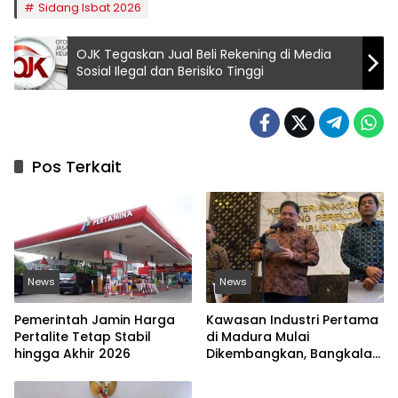
Sidang Isbat 2026
OJK Tegaskan Jual Beli Rekening di Media
Sosial Ilegal dan Berisiko Tinggi
Pos Terkait
News
News
Pemerintah Jamin Harga
Kawasan Industri Pertama
Pertalite Tetap Stabil
di Madura Mulai
hingga Akhir 2026
Dikembangkan, Bangkalan
Jadi Lokasi Strategis