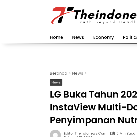
Langsung
ke
konten
Home
News
Economy
Politic
Beranda
News
News
LG Buka Tahun 20
InstaView Multi-D
Penyimpanan Nutr
Editor Theindonews.com
3 Min Baca