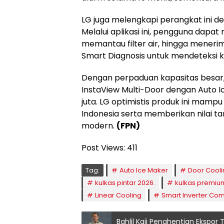
LG juga melengkapi perangkat ini den
Melalui aplikasi ini, pengguna dapa
memantau filter air, hingga menerima 
Smart Diagnosis untuk mendeteksi k
Dengan perpaduan kapasitas besar, t
InstaView Multi-Door dengan Auto 
juta. LG optimistis produk ini mamp
Indonesia serta memberikan nilai 
modern.
(FPN)
Post Views:
411
Tag:
Auto Ice Maker
Door Cooli
kulkas pintar 2026.
kulkas premium 
Linear Cooling
Smart Inverter Co
Bahlil Kaji Penghentian Ekspor 