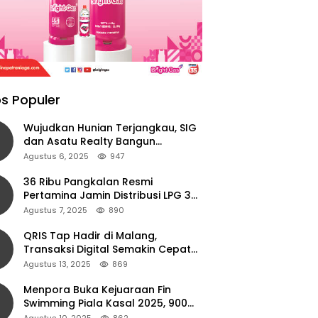
s Populer
Wujudkan Hunian Terjangkau, SIG
dan Asatu Realty Bangun
Perumahan di Cianjur
Agustus 6, 2025
947
36 Ribu Pangkalan Resmi
Pertamina Jamin Distribusi LPG 3
Kg Aman di Jawa Timur
Agustus 7, 2025
890
QRIS Tap Hadir di Malang,
Transaksi Digital Semakin Cepat
dan Mudah dengan Teknologi NFC
Agustus 13, 2025
869
Menpora Buka Kejuaraan Fin
Swimming Piala Kasal 2025, 900
Atlet Ambil Bagian
Agustus 10, 2025
862