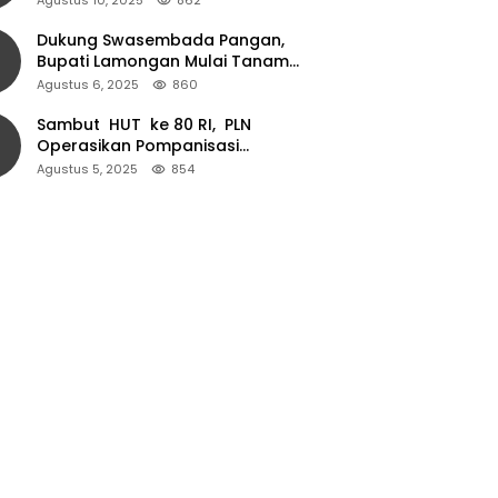
Dukung Swasembada Pangan,
Bupati Lamongan Mulai Tanam
Padi Musim Ketiga
Agustus 6, 2025
860
Sambut HUT ke 80 RI, PLN
Operasikan Pompanisasi
Persawahan dan Akses Air Bersih
Agustus 5, 2025
854