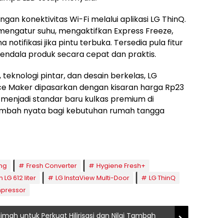
gan konektivitas Wi-Fi melalui aplikasi LG ThinQ.
t mengatur suhu, mengaktifkan Express Freeze,
notifikasi jika pintu terbuka. Tersedia pula fitur
endala produk secara cepat dan praktis.
eknologi pintar, dan desain berkelas, LG
Ice Maker dipasarkan dengan kisaran harga Rp23
u menjadi standar baru kulkas premium di
tambah nyata bagi kebutuhan rumah tangga
ng
Fresh Converter
Hygiene Fresh+
LG 612 liter
LG InstaView Multi-Door
LG ThinQ
mpressor
Timah untuk Perkuat Hilirisasi dan Nilai Tambah