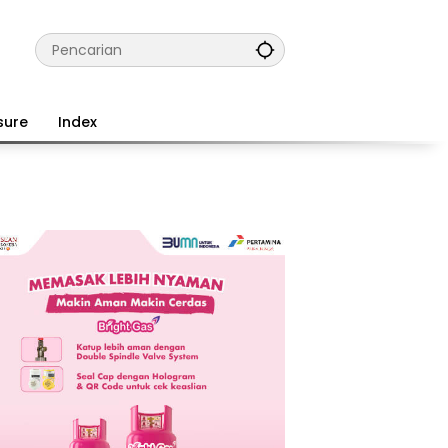
sure
Index