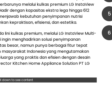
erbarunya melalui kulkas premium LG InstaView
adir dengan kapasitas ekstra lega hingga 612
5
uk menjawab kebutuhan penyimpanan nutrisi
 kepraktisan, efisiensi, dan estetika.
6
 lini kulkas premium, melalui LG InstaView Multi-
i ingin menghadirkan solusi penyimpanan
as besar, namun punya berbagai fitur tepat
n masyarakat Indonesia yang mengutamakan
luarga yang praktis dan efisien dengan desain
irector Kitchen Home Appliance Solution PT LG
ll down to see content