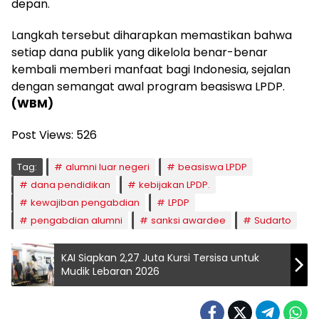
depan.
Langkah tersebut diharapkan memastikan bahwa
setiap dana publik yang dikelola benar-benar
kembali memberi manfaat bagi Indonesia, sejalan
dengan semangat awal program beasiswa LPDP.
(WBM)
Post Views:
526
Tag:
alumni luar negeri
beasiswa LPDP
dana pendidikan
kebijakan LPDP.
kewajiban pengabdian
LPDP
pengabdian alumni
sanksi awardee
Sudarto
KAI Siapkan 2,27 Juta Kursi Tersisa untuk
Mudik Lebaran 2026