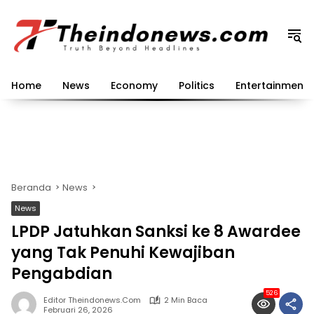
Langsung
ke
konten
Home
News
Economy
Politics
Entertainment
Beranda
News
News
LPDP Jatuhkan Sanksi ke 8 Awardee
yang Tak Penuhi Kewajiban
Pengabdian
526
Editor Theindonews.com
2 Min Baca
Februari 26, 2026