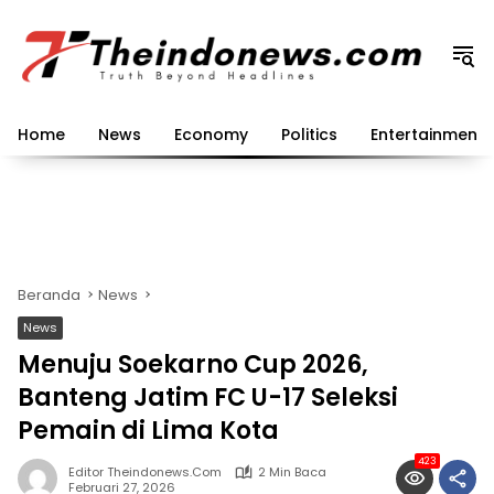
Langsung
ke
konten
Home
News
Economy
Politics
Entertainment
Beranda
News
News
Menuju Soekarno Cup 2026,
Banteng Jatim FC U-17 Seleksi
Pemain di Lima Kota
423
Editor Theindonews.com
2 Min Baca
Februari 27, 2026