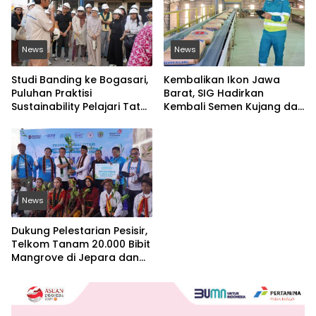
News
News
Studi Banding ke Bogasari,
Kembalikan Ikon Jawa
Puluhan Praktisi
Barat, SIG Hadirkan
Sustainability Pelajari Tata
Kembali Semen Kujang dan
Kelola Industri
Gandeng PERSIB Bandung
Berkelanjutan
News
Dukung Pelestarian Pesisir,
Telkom Tanam 20.000 Bibit
Mangrove di Jepara dan
Manggarai Barat