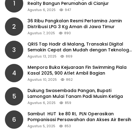
1
Realty Bangun Perumahan di Cianjur
Agustus 6, 2025
947
36 Ribu Pangkalan Resmi Pertamina Jamin
2
Distribusi LPG 3 Kg Aman di Jawa Timur
Agustus 7, 2025
890
QRIS Tap Hadir di Malang, Transaksi Digital
3
Semakin Cepat dan Mudah dengan Teknologi
NFC
Agustus 13, 2025
869
Menpora Buka Kejuaraan Fin Swimming Piala
4
Kasal 2025, 900 Atlet Ambil Bagian
Agustus 10, 2025
862
Dukung Swasembada Pangan, Bupati
5
Lamongan Mulai Tanam Padi Musim Ketiga
Agustus 6, 2025
859
Sambut HUT ke 80 RI, PLN Operasikan
6
Pompanisasi Persawahan dan Akses Air Bersih
Agustus 5, 2025
853