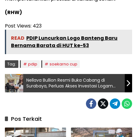
(RHW)
Post Views:
423
READ
PDIP Luncurkan Logo Banteng Baru
Bernama Barata di HUT ke-53
Tag:
pdip
soekarno cup
Nellava Bullion Resmi Buka Cabang di
Surabaya, Perluas Akses Investasi Logam
Mulia
Pos Terkait