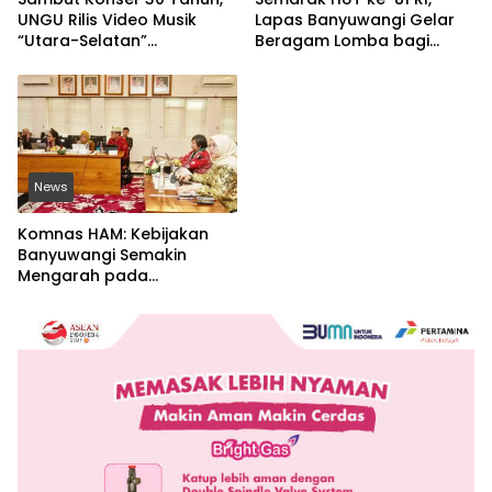
UNGU Rilis Video Musik
Lapas Banyuwangi Gelar
“Utara-Selatan”
Beragam Lomba bagi
Disutradarai Pasha
Warga Binaan
News
Komnas HAM: Kebijakan
Banyuwangi Semakin
Mengarah pada
Pemenuhan Hak Dasar