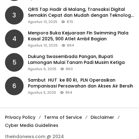
QRIS Tap Hadir di Malang, Transaksi Digital
3
Semakin Cepat dan Mudah dengan Teknologi
NFC
Agustus 13, 2025
870
Menpora Buka Kejuaraan Fin Swimming Piala
4
Kasal 2025, 900 Atlet Ambil Bagian
Agustus 10, 2025
864
Dukung Swasembada Pangan, Bupati
5
Lamongan Mulai Tanam Padi Musim Ketiga
Agustus 6, 2025
860
Sambut HUT ke 80 RI, PLN Operasikan
6
Pompanisasi Persawahan dan Akses Air Bersih
Agustus 5, 2025
854
Privacy Policy
Terms of Service
Disclaimer
Cyber Media Guidelines
theindonews.com @ 2024