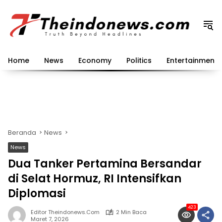
Langsung
ke
konten
Home
News
Economy
Politics
Entertainment
Beranda
News
News
Dua Tanker Pertamina Bersandar
di Selat Hormuz, RI Intensifkan
Diplomasi
423
Editor Theindonews.com
2 Min Baca
Maret 7, 2026