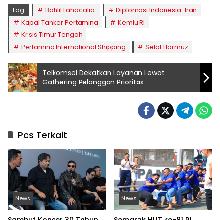
Tag:
Bahlil Lahadalia.
Diplomasi Indonesia-Iran
Kapal Tanker Pertamina
Kemlu RI
Krisis Timur Tengah
Pertamina International Shipping
Selat Hormuz
Telkomsel Dekatkan Layanan Lewat
Gathering Pelanggan Prioritas
Pos Terkait
News
News
Sambut Konser 30 Tahun,
Semarak HUT ke-81 RI,